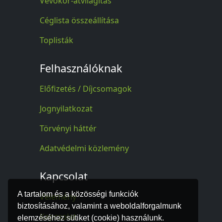
Vevőkör-átvilágítás
Céglista összeállítása
Toplisták
Felhasználóknak
Előfizetés / Díjcsomagok
Jognyilatkozat
Törvényi háttér
Adatvédelmi közlemény
Kapcsolat
A tartalom és a közösségi funkciók
Vélemény
biztosításához, valamint a weboldalforgalmunk
Kapcsolat
elemzéséhez sütiket (cookie) használunk.