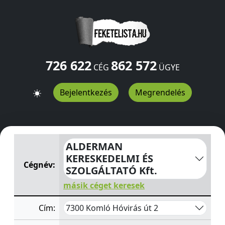
726 622
862 572
CÉG
ÜGYE
Bejelentkezés
Megrendelés
ALDERMAN KERESKEDELMI ÉS SZOLGÁLTATÓ Kft.
Hóvirá
ALDERMAN
KERESKEDELMI ÉS
Cégnév:
SZOLGÁLTATÓ Kft.
másik céget keresek
7300 Komló Hóvirás út 2
Cím: