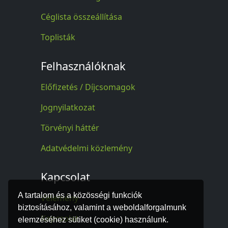
Céglista összeállítása
Toplisták
Felhasználóknak
Előfizetés / Díjcsomagok
Jognyilatkozat
Törvényi háttér
Adatvédelmi közlemény
Kapcsolat
A tartalom és a közösségi funkciók
Vélemény
biztosításához, valamint a weboldalforgalmunk
Kapcsolat
elemzéséhez sütiket (cookie) használunk.