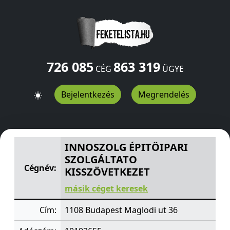
726 085
863 319
CÉG
ÜGYE
Bejelentkezés
Megrendelés
INNOSZOLG ÉPITÖIPARI SZOLGÁLTATO KISSZÖVETKEZE
INNOSZOLG ÉPITÖIPARI
SZOLGÁLTATO
Cégnév:
KISSZÖVETKEZET
másik céget keresek
Cím:
1108 Budapest Maglodi ut 36