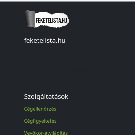
feketelista.hu
© A feketelista.hu-ról nyert bármilyen
információ sajtóbeli nyilvánosságra
hozatalakor a forrás közlése
kötelező!
Szolgáltatások
Cégellenőrzés
Cégfigyeltetés
Vevőkör-átvilágítás