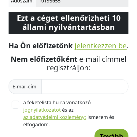
Adószám:
10193655
Ezt a céget ellenőrizheti 10
állami nyilvántartásban
Ha Ön előfizetőnk
jelentkezzen be
.
Nem előfizetőként
e-mail címmel
regisztráljon:
E-mail-cím
a feketelista.hu-ra vonatkozó
jognyilatkozatot
és az
az adatvédelmi közleményt
ismerem és
elfogadom.
Tovább