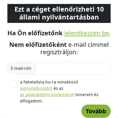
Ezt a céget ellenőrizheti 10
állami nyilvántartásban
Ha Ön előfizetőnk
jelentkezzen be
.
Nem előfizetőként
e-mail címmel
regisztráljon:
E-mail-cím
a feketelista.hu-ra vonatkozó
jognyilatkozatot
és az
az adatvédelmi közleményt
ismerem és
elfogadom.
Tovább