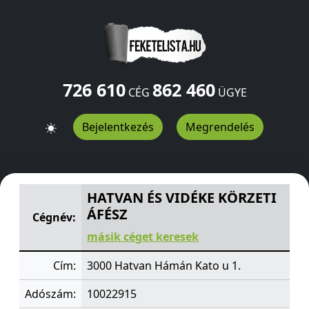
726 610
862 460
CÉG
ÜGYE
Bejelentkezés
Megrendelés
HATVAN ÉS VIDÉKE KÖRZETI ÁFÉSZ
Hámán Kato u 1.
Hat
HATVAN ÉS VIDÉKE KÖRZETI
ÁFÉSZ
Cégnév:
másik céget keresek
Cím:
3000 Hatvan Hámán Kato u 1.
Adószám:
10022915