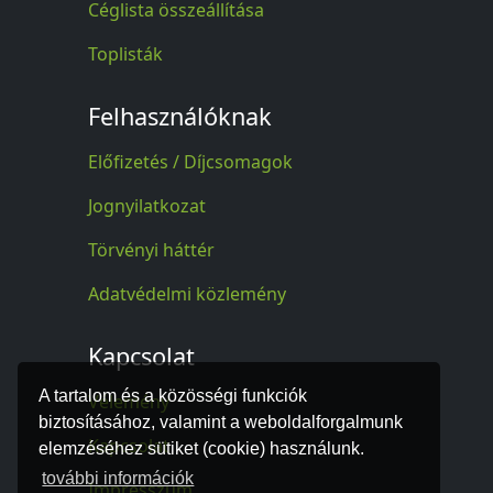
Céglista összeállítása
Toplisták
Felhasználóknak
Előfizetés / Díjcsomagok
Jognyilatkozat
Törvényi háttér
Adatvédelmi közlemény
Kapcsolat
A tartalom és a közösségi funkciók
Vélemény
biztosításához, valamint a weboldalforgalmunk
Kapcsolat
elemzéséhez sütiket (cookie) használunk.
további információk
Impresszum