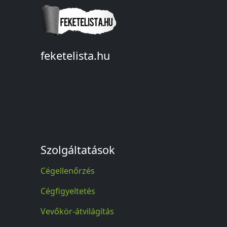
feketelista.hu
© A feketelista.hu-ról nyert bármilyen
információ sajtóbeli nyilvánosságra
hozatalakor a forrás közlése
kötelező!
Szolgáltatások
Cégellenőrzés
Cégfigyeltetés
Vevőkör-átvilágítás