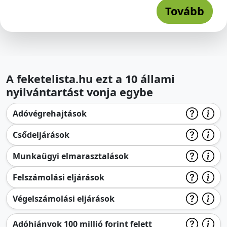
Tovább
A feketelista.hu ezt a 10 állami
nyilvántartást vonja egybe
Adóvégrehajtások
Csődeljárások
Munkaügyi elmarasztalások
Felszámolási eljárások
Végelszámolási eljárások
Adóhiányok 100 millió forint felett