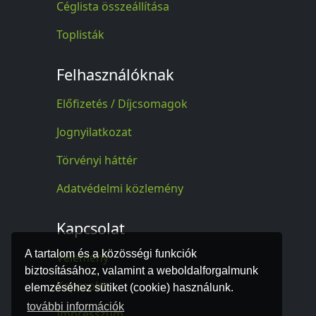
Céglista összeállítása
Toplisták
Felhasználóknak
Előfizetés / Díjcsomagok
Jognyilatkozat
Törvényi háttér
Adatvédelmi közlemény
Kapcsolat
A tartalom és a közösségi funkciók
Vélemény
biztosításához, valamint a weboldalforgalmunk
Kapcsolat
elemzéséhez sütiket (cookie) használunk.
további információk
Impresszum