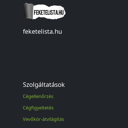
feketelista.hu
© A feketelista.hu-ról nyert bármilyen
információ sajtóbeli nyilvánosságra
hozatalakor a forrás közlése
kötelező!
Szolgáltatások
Cégellenőrzés
Cégfigyeltetés
Vevőkör-átvilágítás