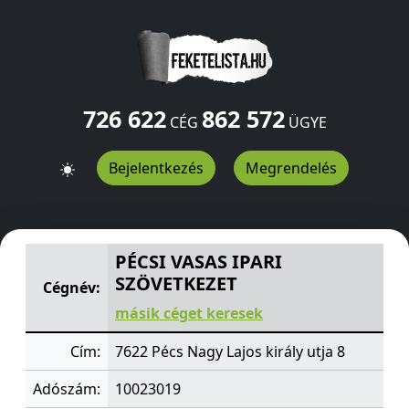
726 622
862 572
CÉG
ÜGYE
Bejelentkezés
Megrendelés
PÉCSI VASAS IPARI SZÖVETKEZET
Nagy Lajos király utja 
PÉCSI VASAS IPARI
SZÖVETKEZET
Cégnév:
másik céget keresek
Cím:
7622 Pécs Nagy Lajos király utja 8
Adószám:
10023019