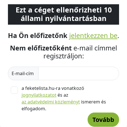
Ezt a céget ellenőrizheti 10
állami nyilvántartásban
Ha Ön előfizetőnk
jelentkezzen be
.
Nem előfizetőként
e-mail címmel
regisztráljon:
E-mail-cím
a feketelista.hu-ra vonatkozó
jognyilatkozatot
és az
az adatvédelmi közleményt
ismerem és
elfogadom.
Tovább