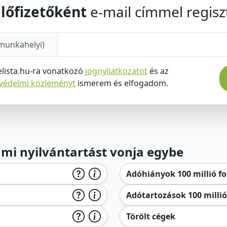
lőfizetőként
e-mail címmel regiszt
munkahelyi)
elista.hu-ra vonatkozó
jognyilatkozatot
és az
tvédelmi közleményt
ismerem és elfogadom.
lami nyilvántartást vonja egybe
Adóhiányok 100 millió for
Adótartozások 100 millió 
Törölt cégek