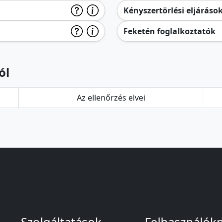
Kényszertörlési eljáráso
Feketén foglalkoztatók
ól
Az ellenőrzés elvei
Szolgáltatások
Felhasználók