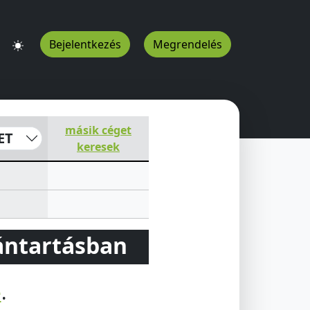
Bejelentkezés
Megrendelés
másik céget
ET
keresek
vántartásban
e
.