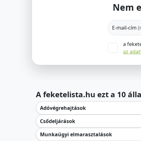
Nem e
E-mail-cím
(
a feket
az ada
A feketelista.hu ezt a 10 ál
Adóvégrehajtások
Csődeljárások
Munkaügyi elmarasztalások