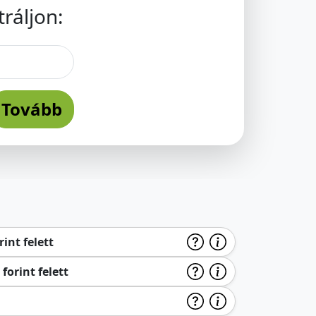
ráljon:
Tovább
int felett
forint felett