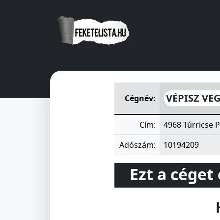
VÉPISZ VEGYESIPARI ÉPÍTŐ
VÉPISZ VE
Cégnév:
Cím:
4968 Túrricse P
Adószám:
10194209
Ezt a céget