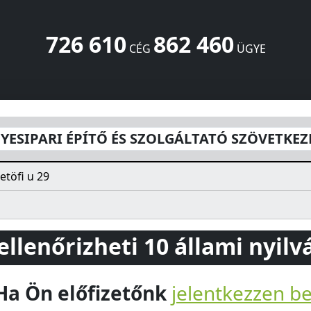
726 610
862 460
CÉG
ÜGYE
 ÉS SZOLGÁLTATÓ SZÖVETKEZET
Petöfi u 29
Túrricse
4968
HU
GYESIPARI ÉPÍTŐ ÉS SZOLGÁLTATÓ SZÖVETKEZ
etöfi u 29
 ellenőrizheti 10 állami nyil
Ha Ön előfizetőnk
jelentkezzen b