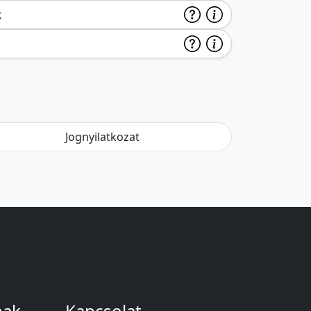
k
Jognyilatkozat
nak
Kapcsolat