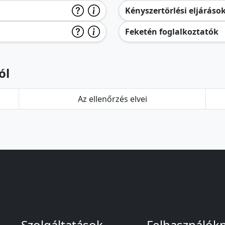
Kényszertörlési eljáráso
Feketén foglalkoztatók
ól
Az ellenőrzés elvei
Szolgáltatások
Felhasználók