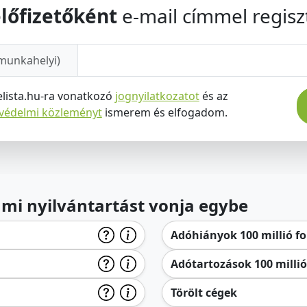
lőfizetőként
e-mail címmel regiszt
munkahelyi)
elista.hu-ra vonatkozó
jognyilatkozatot
és az
tvédelmi közleményt
ismerem és elfogadom.
lami nyilvántartást vonja egybe
Adóhiányok 100 millió for
Adótartozások 100 millió 
Törölt cégek