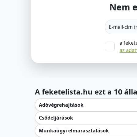
Nem e
E-mail-cím
(
a feket
az ada
A feketelista.hu ezt a 10 ál
Adóvégrehajtások
Csődeljárások
Munkaügyi elmarasztalások