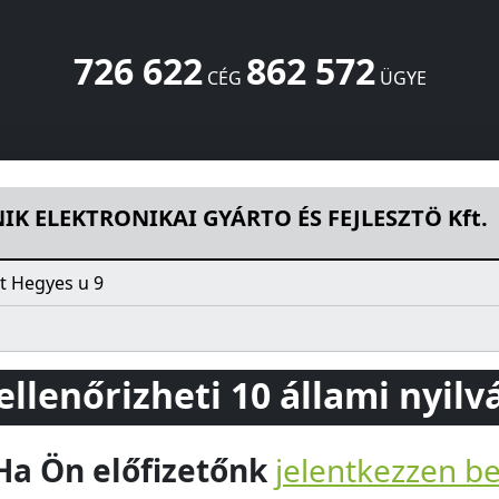
726 622
862 572
CÉG
ÜGYE
YÁRTO ÉS FEJLESZTÖ Kft.
Hegyes u 9
Budapest
1118
HU
K ELEKTRONIKAI GYÁRTO ÉS FEJLESZTÖ Kft.
t Hegyes u 9
 ellenőrizheti 10 állami nyil
Ha Ön előfizetőnk
jelentkezzen b