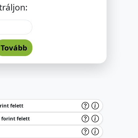
ráljon:
Tovább
int felett
forint felett