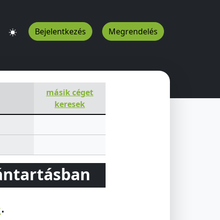
Bejelentkezés
Megrendelés
másik céget
keresek
vántartásban
e
.