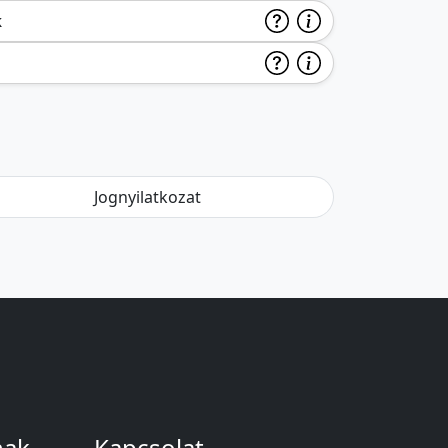
k
Jognyilatkozat
nak
Kapcsolat