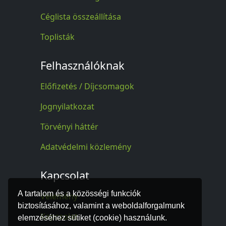
Céglista összeállítása
Toplisták
Felhasználóknak
Előfizetés / Díjcsomagok
Jognyilatkozat
Törvényi háttér
Adatvédelmi közlemény
Kapcsolat
A tartalom és a közösségi funkciók
Vélemény
biztosításához, valamint a weboldalforgalmunk
Kapcsolat
elemzéséhez sütiket (cookie) használunk.