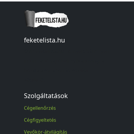
feketelista.hu
© A feketelista.hu-ról nyert bármilyen
információ sajtóbeli nyilvánosságra
hozatalakor a forrás közlése
kötelező!
Szolgáltatások
Cégellenőrzés
Cégfigyeltetés
Vevőkör-átvilágítás