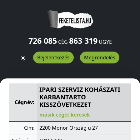
726 085
863 319
CÉG
ÜGYE
Bejelentkezés
Megrendelés
IPARI SZERVIZ KOHÁSZATI KARBANTARTO KISSZÖVETKE
IPARI SZERVIZ KOHÁSZATI
KARBANTARTO
Cégnév:
KISSZÖVETKEZET
másik céget keresek
Cím:
2200 Monor Ország u 27