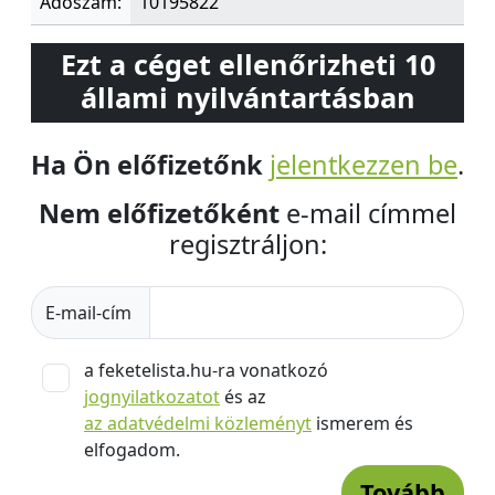
Adószám:
10195822
Ezt a céget ellenőrizheti 10
állami nyilvántartásban
Ha Ön előfizetőnk
jelentkezzen be
.
Nem előfizetőként
e-mail címmel
regisztráljon:
E-mail-cím
a feketelista.hu-ra vonatkozó
jognyilatkozatot
és az
az adatvédelmi közleményt
ismerem és
elfogadom.
Tovább