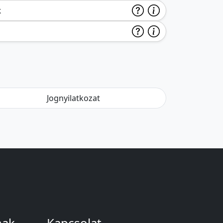
k
Jognyilatkozat
nak
Kapcsolat