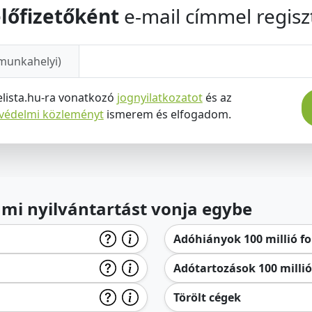
lőfizetőként
e-mail címmel regiszt
munkahelyi)
elista.hu-ra vonatkozó
jognyilatkozatot
és az
tvédelmi közleményt
ismerem és elfogadom.
lami nyilvántartást vonja egybe
Adóhiányok 100 millió for
Adótartozások 100 millió 
Törölt cégek