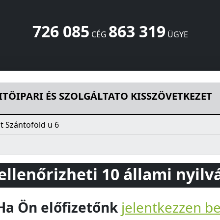
726 085
863 319
CÉG
ÜGYE
GÁLTATO KISSZÖVETKEZET
Szántoföld u 6
Budapest
1151
H
ITÖIPARI ÉS SZOLGÁLTATO KISSZÖVETKEZET
 Szántoföld u 6
 ellenőrizheti 10 állami nyil
Ha Ön előfizetőnk
jelentkezzen b