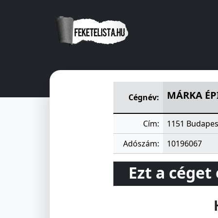
MÁRKA ÉPITÖIPARI ÉS SZOL
MÁRKA ÉP
Cégnév:
Cím:
1151 Budapest
Adószám:
10196067
Ezt a céget