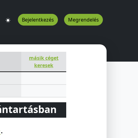
Bejelentkezés
Megrendelés
U
másik céget
keresek
vántartásban
e
.