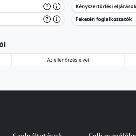
Kényszertörlési eljáráso
Feketén foglalkoztatók
ól
Az ellenőrzés elvei
Szolgáltatások
Felhasználók