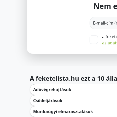
Nem e
E-mail-cím
(
a feket
az ada
A feketelista.hu ezt a 10 ál
Adóvégrehajtások
Csődeljárások
Munkaügyi elmarasztalások