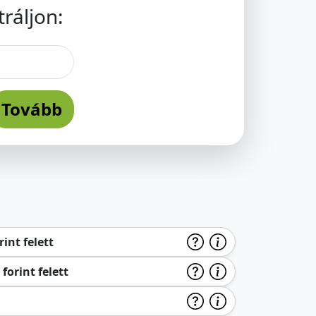
ráljon:
Tovább
int felett
forint felett