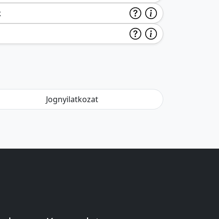
k
Jognyilatkozat