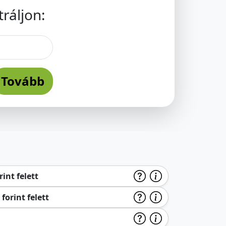
ráljon:
Tovább
int felett
forint felett