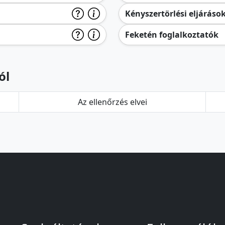
Kényszertörlési eljáráso
Feketén foglalkoztatók
ól
Az ellenőrzés elvei