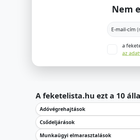
Nem e
E-mail-cím
(
a feket
az ada
A feketelista.hu ezt a 10 ál
Adóvégrehajtások
Csődeljárások
Munkaügyi elmarasztalások