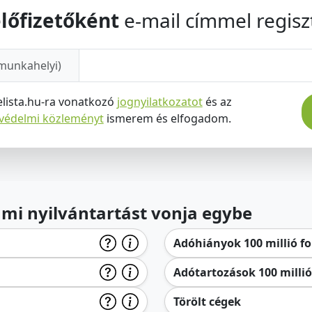
lőfizetőként
e-mail címmel regiszt
munkahelyi)
elista.hu-ra vonatkozó
jognyilatkozatot
és az
tvédelmi közleményt
ismerem és elfogadom.
lami nyilvántartást vonja egybe
Adóhiányok 100 millió for
Adótartozások 100 millió 
Törölt cégek