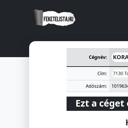
KORALL Építőipari Szövetkez
KORAL
Cégnév:
7130 To
Cím:
Adószám:
101963
Ezt a céget