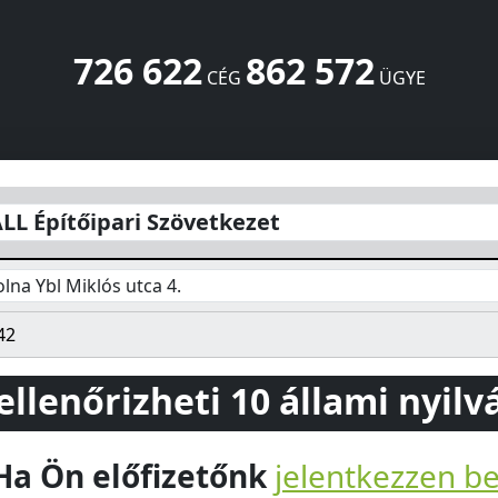
726 622
862 572
CÉG
ÜGYE
et
Ybl Miklós utca 4.
Tolna
7130
HU
L Építőipari Szövetkezet
lna Ybl Miklós utca 4.
42
 ellenőrizheti 10 állami nyil
Ha Ön előfizetőnk
jelentkezzen b