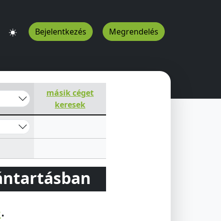
Bejelentkezés
Megrendelés
másik céget
keresek
vántartásban
e
.