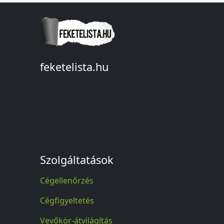
feketelista.hu
© A feketelista.hu-ról nyert bármilyen
információ sajtóbeli nyilvánosságra
hozatalakor a forrás közlése
kötelező!
Szolgáltatások
Cégellenőrzés
Cégfigyeltetés
Vevőkör-átvilágítás