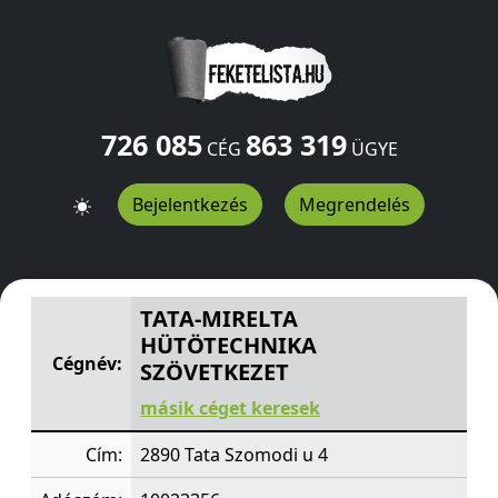
726 085
863 319
CÉG
ÜGYE
Bejelentkezés
Megrendelés
TATA-MIRELTA HÜTÖTECHNIKA SZÖVETKEZET
Szomodi 
TATA-MIRELTA
HÜTÖTECHNIKA
Cégnév:
SZÖVETKEZET
másik céget keresek
Cím:
2890 Tata Szomodi u 4