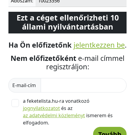
Adószám:
10023356
Ezt a céget ellenőrizheti 10
állami nyilvántartásban
Ha Ön előfizetőnk
jelentkezzen be
.
Nem előfizetőként
e-mail címmel
regisztráljon:
E-mail-cím
a feketelista.hu-ra vonatkozó
jognyilatkozatot
és az
az adatvédelmi közleményt
ismerem és
elfogadom.
Tovább