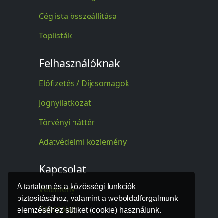
Céglista összeállítása
Toplisták
Felhasználóknak
Előfizetés / Díjcsomagok
Jognyilatkozat
Törvényi háttér
Adatvédelmi közlemény
Kapcsolat
A tartalom és a közösségi funkciók
Vélemény
biztosításához, valamint a weboldalforgalmunk
Kapcsolat
elemzéséhez sütiket (cookie) használunk.