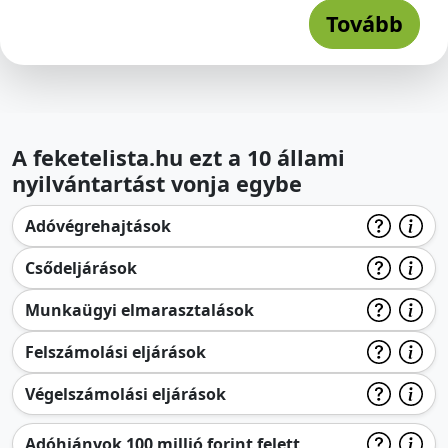
Tovább
A feketelista.hu ezt a 10 állami
nyilvántartást vonja egybe
Adóvégrehajtások
Csődeljárások
Munkaügyi elmarasztalások
Felszámolási eljárások
Végelszámolási eljárások
Adóhiányok 100 millió forint felett