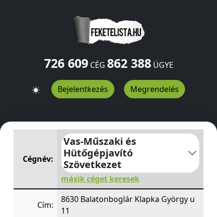
726 609
862 388
CÉG
ÜGYE
Bejelentkezés
Megrendelés
Vas-Műszaki és Hütőgépjavító Szövetkezet
Klapka Györ
Vas-Műszaki és
Hütőgépjavító
Cégnév:
Szövetkezet
másik céget keresek
8630 Balatonboglár Klapka György u
Cím:
11