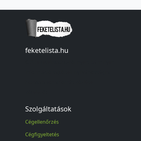
feketelista.hu
© A feketelista.hu-ról nyert bármilyen
információ sajtóbeli nyilvánosságra
hozatalakor a forrás közlése
kötelező!
Szolgáltatások
Cégellenőrzés
Cégfigyeltetés