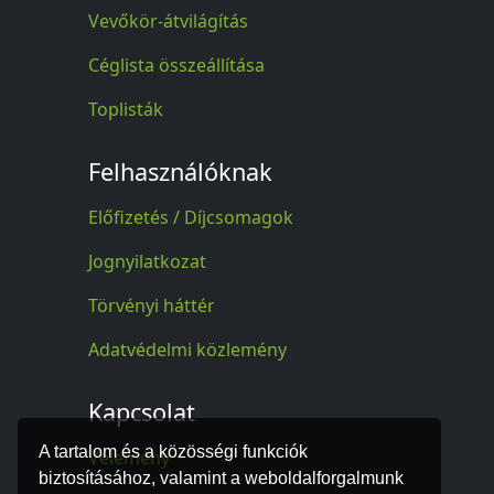
Vevőkör-átvilágítás
Céglista összeállítása
Toplisták
Felhasználóknak
Előfizetés / Díjcsomagok
Jognyilatkozat
Törvényi háttér
Adatvédelmi közlemény
Kapcsolat
A tartalom és a közösségi funkciók
Vélemény
biztosításához, valamint a weboldalforgalmunk