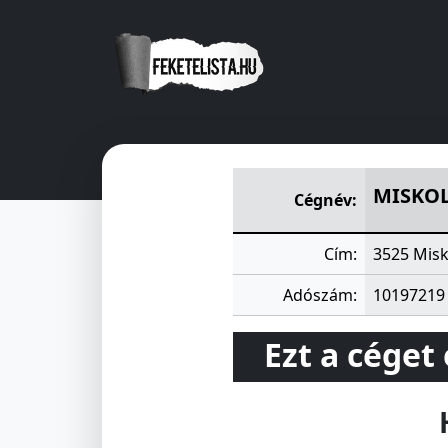
MISKOLCI ÉPITÖIPARI KISS
MISKOL
Cégnév:
Cím:
3525 Misk
Adószám:
10197219
Ezt a céget