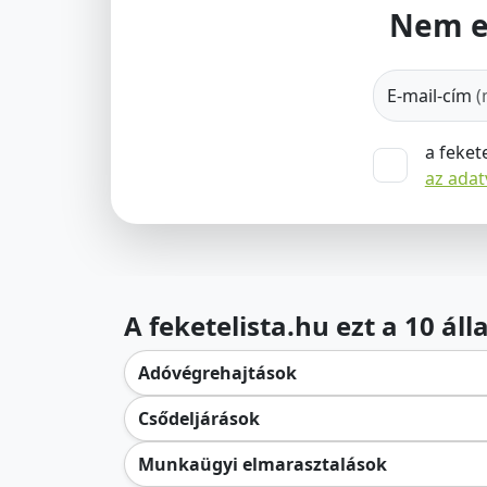
Nem e
E-mail-cím
(
a feket
az ada
A feketelista.hu ezt a 10 ál
Adóvégrehajtások
Csődeljárások
Munkaügyi elmarasztalások