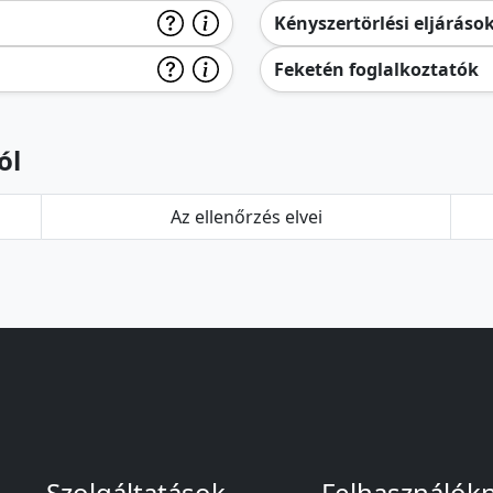
Kényszertörlési eljáráso
Feketén foglalkoztatók
ól
Az ellenőrzés elvei
Szolgáltatások
Felhasználók