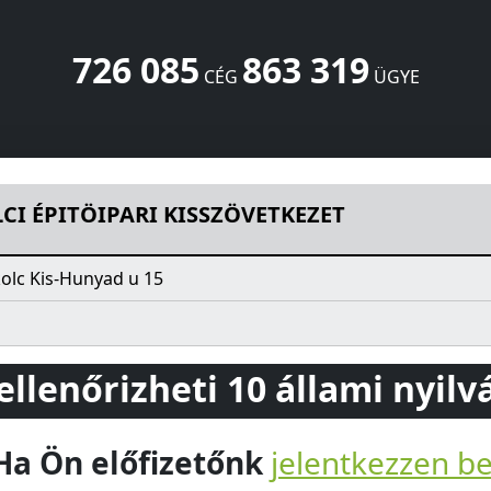
726 085
863 319
CÉG
ÜGYE
ZÖVETKEZET
Kis-Hunyad u 15
Miskolc
3525
HU
CI ÉPITÖIPARI KISSZÖVETKEZET
olc Kis-Hunyad u 15
 ellenőrizheti 10 állami nyil
Ha Ön előfizetőnk
jelentkezzen b