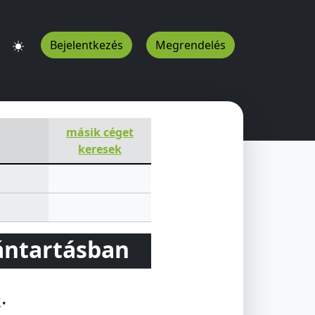
Bejelentkezés
Megrendelés
másik céget
keresek
vántartásban
e
.