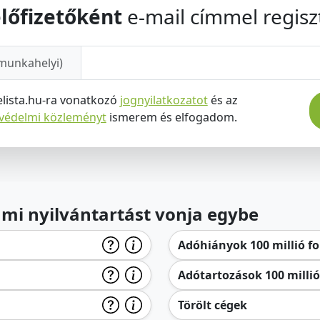
lőfizetőként
e-mail címmel regiszt
munkahelyi)
elista.hu-ra vonatkozó
jognyilatkozatot
és az
tvédelmi közleményt
ismerem és elfogadom.
lami nyilvántartást vonja egybe
Adóhiányok 100 millió for
Adótartozások 100 millió 
Törölt cégek