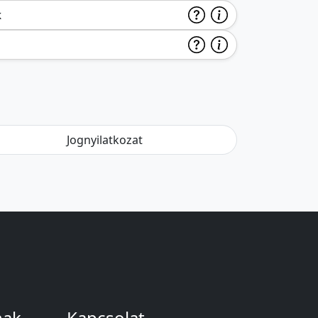
k
Jognyilatkozat
nak
Kapcsolat