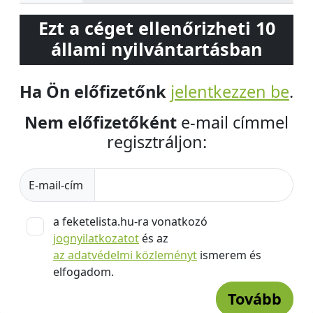
Ezt a céget ellenőrizheti 10
állami nyilvántartásban
Ha Ön előfizetőnk
jelentkezzen be
.
Nem előfizetőként
e-mail címmel
regisztráljon:
E-mail-cím
a feketelista.hu-ra vonatkozó
jognyilatkozatot
és az
az adatvédelmi közleményt
ismerem és
elfogadom.
Tovább