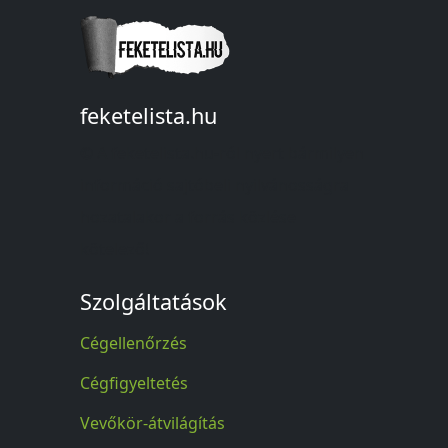
feketelista.hu
© A feketelista.hu-ról nyert bármilyen
információ sajtóbeli nyilvánosságra
hozatalakor a forrás közlése
kötelező!
Szolgáltatások
Cégellenőrzés
Cégfigyeltetés
Vevőkör-átvilágítás