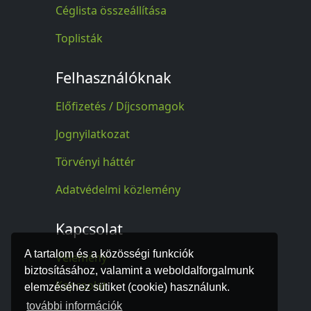
Céglista összeállítása
Toplisták
Felhasználóknak
Előfizetés / Díjcsomagok
Jognyilatkozat
Törvényi háttér
Adatvédelmi közlemény
Kapcsolat
A tartalom és a közösségi funkciók
Vélemény
biztosításához, valamint a weboldalforgalmunk
Kapcsolat
elemzéséhez sütiket (cookie) használunk.
további információk