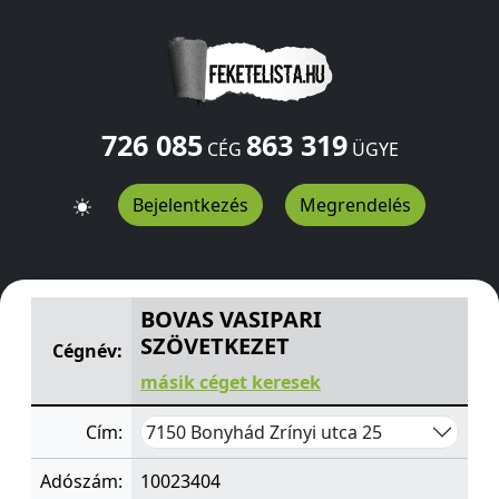
726 085
863 319
CÉG
ÜGYE
Bejelentkezés
Megrendelés
BOVAS VASIPARI SZÖVETKEZET
Zrínyi utca 25
Bonyhád
7
BOVAS VASIPARI
SZÖVETKEZET
Cégnév:
másik céget keresek
7150 Bonyhád Zrínyi utca 25
Cím:
Adószám:
10023404