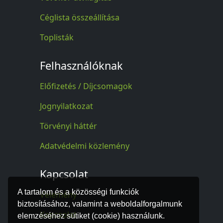
Céglista összeállítása
Toplisták
Felhasználóknak
Előfizetés / Díjcsomagok
Jognyilatkozat
Törvényi háttér
Adatvédelmi közlemény
Kapcsolat
A tartalom és a közösségi funkciók
Vélemény
biztosításához, valamint a weboldalforgalmunk
Kapcsolat
elemzéséhez sütiket (cookie) használunk.