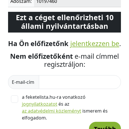
Adószám:
10197460
Ezt a céget ellenőrizheti 10
állami nyilvántartásban
Ha Ön előfizetőnk
jelentkezzen be
.
Nem előfizetőként
e-mail címmel
regisztráljon:
E-mail-cím
a feketelista.hu-ra vonatkozó
jognyilatkozatot
és az
az adatvédelmi közleményt
ismerem és
elfogadom.
Tovább