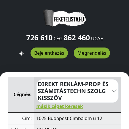
726 610
862 460
CÉG
ÜGYE
Bejelentkezés
Megrendelés
DIREKT REKLÁM-PROP ÉS SZÁMITÁSTECHN SZOLG KISS
DIREKT REKLÁM-PROP ÉS
SZÁMITÁSTECHN SZOLG
Cégnév:
KISSZÖV
másik céget keresek
Cím:
1025 Budapest Cimbalom u 12