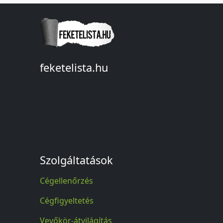
feketelista.hu
© A feketelista.hu-ról nyert bármilyen
információ sajtóbeli nyilvánosságra
hozatalakor a forrás közlése
kötelező!
Szolgáltatások
Cégellenőrzés
Cégfigyeltetés
Vevőkör-átvilágítás