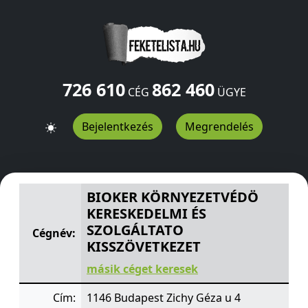
726 610
862 460
CÉG
ÜGYE
Bejelentkezés
Megrendelés
BIOKER KÖRNYEZETVÉDÖ KERESKEDELMI ÉS SZOLGÁLT
BIOKER KÖRNYEZETVÉDÖ
KERESKEDELMI ÉS
SZOLGÁLTATO
Cégnév:
KISSZÖVETKEZET
másik céget keresek
Cím:
1146 Budapest Zichy Géza u 4