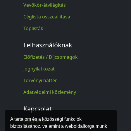
Vevőkör-átvilágítás
Céglista összeállítása
Toplisták
Felhasználóknak
Előfizetés / Díjcsomagok
Jognyilatkozat
Törvényi háttér
Adatvédelmi közlemény
Kapcsolat
A tartalom és a közösségi funkciók
Vélemény
biztosításához, valamint a weboldalforgalmunk