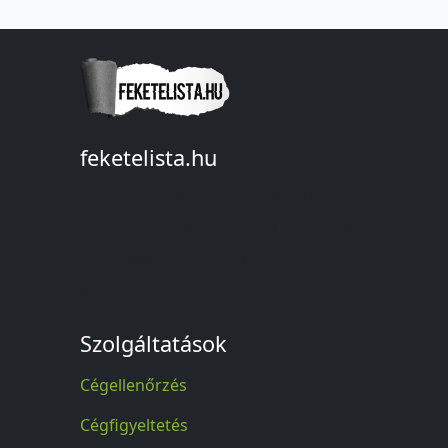
feketelista.hu
© A feketelista.hu-ról nyert bármilyen
információ sajtóbeli nyilvánosságra
hozatalakor a forrás közlése
kötelező!
Szolgáltatások
Cégellenőrzés
Cégfigyeltetés