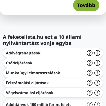
Tovább
A feketelista.hu ezt a 10 állami
nyilvántartást vonja egybe
Adóvégrehajtások
Csődeljárások
Munkaügyi elmarasztalások
Felszámolási eljárások
Végelszámolási eljárások
Adóhiányok 100 millió forint felett