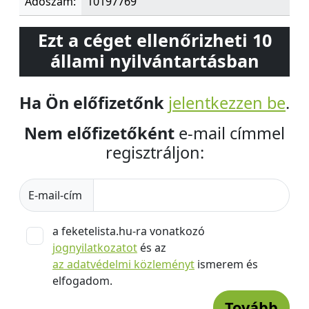
Adószám:
10197769
Ezt a céget ellenőrizheti 10
állami nyilvántartásban
Ha Ön előfizetőnk
jelentkezzen be
.
Nem előfizetőként
e-mail címmel
regisztráljon:
E-mail-cím
a feketelista.hu-ra vonatkozó
jognyilatkozatot
és az
az adatvédelmi közleményt
ismerem és
elfogadom.
Tovább