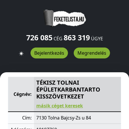
726 085
863 319
CÉG
ÜGYE
Bejelentkezés
Megrendelés
TÉKISZ TOLNAI ÉPÜLETKARBANTARTO KISSZÖVETKEZET
TÉKISZ TOLNAI
ÉPÜLETKARBANTARTO
Cégnév:
KISSZÖVETKEZET
másik céget keresek
Cím:
7130 Tolna Bajcsy-Zs u 84