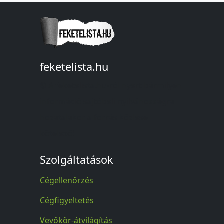
feketelista.hu
© A feketelista.hu-ról nyert bármilyen
információ sajtóbeli nyilvánosságra
hozatalakor a forrás közlése
kötelező!
Szolgáltatások
Cégellenőrzés
Cégfigyeltetés
Vevőkör-átvilágítás