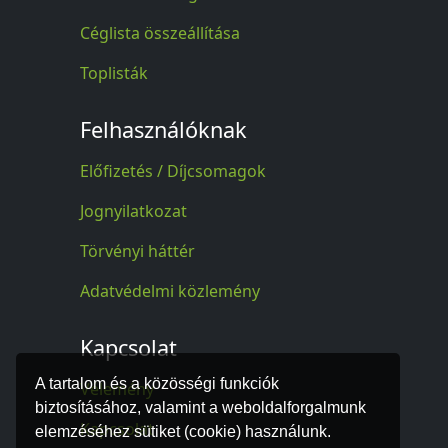
Céglista összeállítása
Toplisták
Felhasználóknak
Előfizetés / Díjcsomagok
Jognyilatkozat
Törvényi háttér
Adatvédelmi közlemény
Kapcsolat
A tartalom és a közösségi funkciók
Vélemény
biztosításához, valamint a weboldalforgalmunk
Kapcsolat
elemzéséhez sütiket (cookie) használunk.