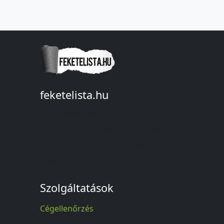
feketelista.hu
© A feketelista.hu-ról nyert bármilyen
információ sajtóbeli nyilvánosságra
hozatalakor a forrás közlése
kötelező!
Szolgáltatások
Cégellenőrzés