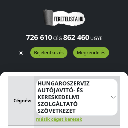
726 610
862 460
CÉG
ÜGYE
Bejelentkezés
Megrendelés
HUNGAROSZERVIZ AUTÓJAVITÓ- ÉS KERESKEDELMI SZ
HUNGAROSZERVIZ
AUTÓJAVITÓ- ÉS
KERESKEDELMI
Cégnév:
SZOLGÁLTATÓ
SZÖVETKEZET
másik céget keresek