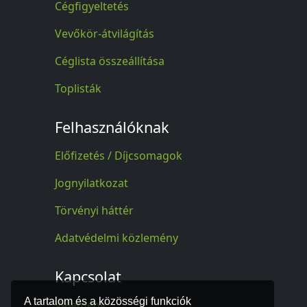
Cégfigyeltetés
Vevőkör-átvilágítás
Céglista összeállítása
Toplisták
Felhasználóknak
Előfizetés / Díjcsomagok
Jognyilatkozat
Törvényi háttér
Adatvédelmi közlemény
Kapcsolat
A tartalom és a közösségi funkciók
Vélemény