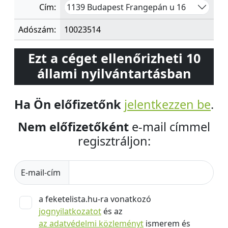
1139 Budapest Frangepán u 16
Cím:
Adószám:
10023514
Ezt a céget ellenőrizheti 10
állami nyilvántartásban
Ha Ön előfizetőnk
jelentkezzen be
.
Nem előfizetőként
e-mail címmel
regisztráljon:
E-mail-cím
a feketelista.hu-ra vonatkozó
jognyilatkozatot
és az
az adatvédelmi közleményt
ismerem és