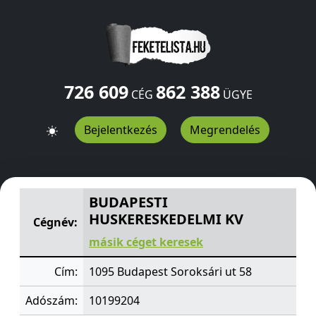
726 609
862 388
CÉG
ÜGYE
Bejelentkezés
Megrendelés
BUDAPESTI HUSKERESKEDELMI KV
Soroksári ut 58
Buda
BUDAPESTI
HUSKERESKEDELMI KV
Cégnév:
másik céget keresek
Cím:
1095 Budapest Soroksári ut 58
Adószám:
10199204