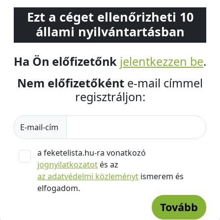
Ezt a céget ellenőrizheti 10
állami nyilvántartásban
Ha Ön előfizetőnk
jelentkezzen be
.
Nem előfizetőként
e-mail címmel
regisztráljon:
E-mail-cím
a feketelista.hu-ra vonatkozó
jognyilatkozatot
és az
az adatvédelmi közleményt
ismerem és
elfogadom.
Tovább