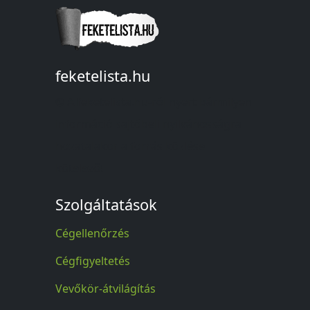
feketelista.hu
© A feketelista.hu-ról nyert bármilyen
információ sajtóbeli nyilvánosságra
hozatalakor a forrás közlése
kötelező!
Szolgáltatások
Cégellenőrzés
Cégfigyeltetés
Vevőkör-átvilágítás