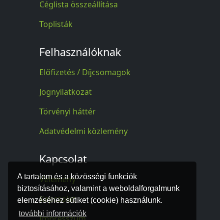
Céglista összeállítása
Toplisták
Felhasználóknak
Előfizetés / Díjcsomagok
Jognyilatkozat
Törvényi háttér
Adatvédelmi közlemény
Kapcsolat
A tartalom és a közösségi funkciók
Vélemény
biztosításához, valamint a weboldalforgalmunk
Kapcsolat
elemzéséhez sütiket (cookie) használunk.
további információk
Impresszum