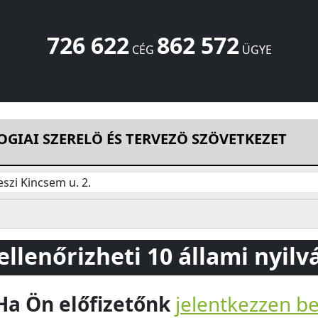
726 622
862 572
CÉG
ÜGYE
 TERVEZÖ SZÖVETKEZET
Kincsem u. 2.
Dunakeszi
2120
HU
GIAI SZERELÖ ÉS TERVEZÖ SZÖVETKEZET
szi Kincsem u. 2.
 ellenőrizheti 10 állami nyil
Ha Ön előfizetőnk
jelentkezzen b