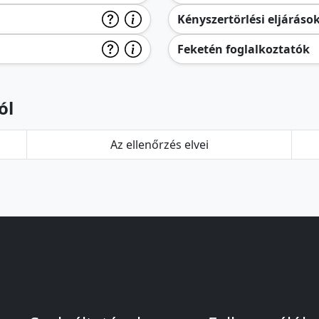
Kényszertörlési eljáráso
Feketén foglalkoztatók
ól
Az ellenőrzés elvei