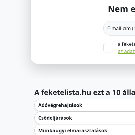
Nem e
E-mail-cím
(
a feket
az ada
A feketelista.hu ezt a 10 ál
Adóvégrehajtások
Csődeljárások
Munkaügyi elmarasztalások