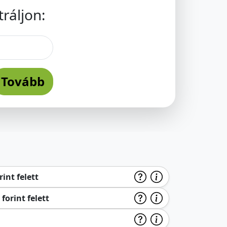
ráljon:
Tovább
int felett
forint felett