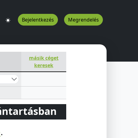
Bejelentkezés
Megrendelés
másik céget
keresek
vántartásban
e
.