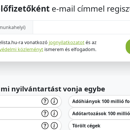
lőfizetőként
e-mail címmel regiszt
munkahelyi)
elista.hu-ra vonatkozó
jognyilatkozatot
és az
tvédelmi közleményt
ismerem és elfogadom.
lami nyilvántartást vonja egybe
Adóhiányok 100 millió for
Adótartozások 100 millió 
Törölt cégek