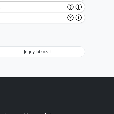
k
Jognyilatkozat