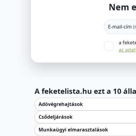
Nem e
E-mail-cím
(
a feket
az ada
A feketelista.hu ezt a 10 ál
Adóvégrehajtások
Csődeljárások
Munkaügyi elmarasztalások