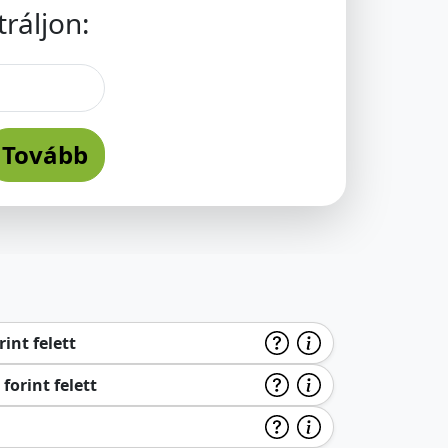
ráljon:
Tovább
int felett
forint felett