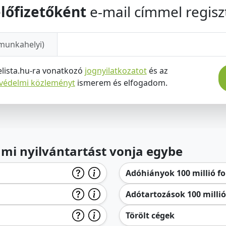
lőfizetőként
e-mail címmel regiszt
munkahelyi)
elista.hu-ra vonatkozó
jognyilatkozatot
és az
tvédelmi közleményt
ismerem és elfogadom.
lami nyilvántartást vonja egybe
Adóhiányok 100 millió for
Adótartozások 100 millió 
Törölt cégek