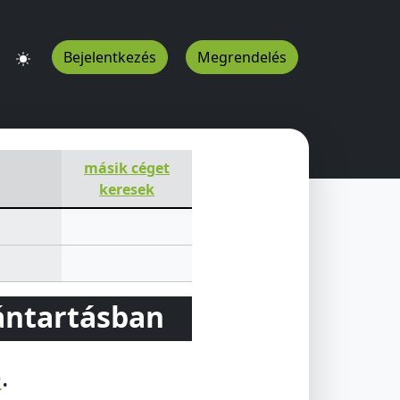
Bejelentkezés
Megrendelés
másik céget
keresek
vántartásban
e
.