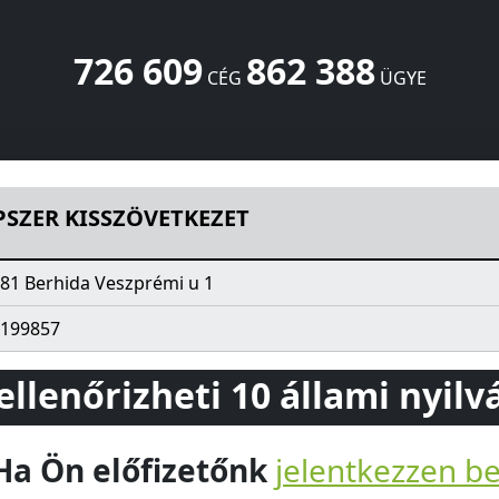
726 609
862 388
CÉG
ÜGYE
szprémi u 1
Berhida
8181
HU
PSZER KISSZÖVETKEZET
81 Berhida Veszprémi u 1
199857
 ellenőrizheti 10 állami nyil
Ha Ön előfizetőnk
jelentkezzen b