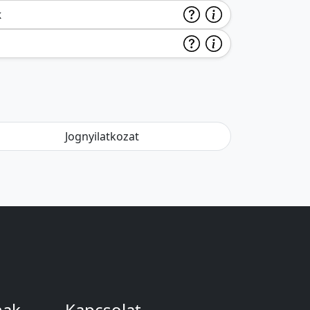
k
Jognyilatkozat
nak
Kapcsolat