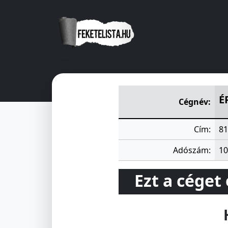
ÉPSZER KISSZÖVETKEZET
Ve
É
Cégnév:
Cím:
81
Adószám:
10
Ezt a céget