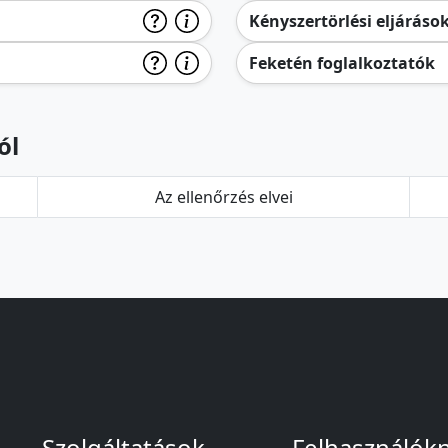
Kényszertörlési eljáráso
Feketén foglalkoztatók
ól
Az ellenőrzés elvei
Szolgáltatások
Felhasználók