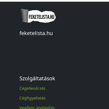
feketelista.hu
© A feketelista.hu-ról nyert bármilyen
információ sajtóbeli nyilvánosságra
hozatalakor a forrás közlése
kötelező!
Szolgáltatások
Cégellenőrzés
Cégfigyeltetés
Vevőkör-átvilágítás