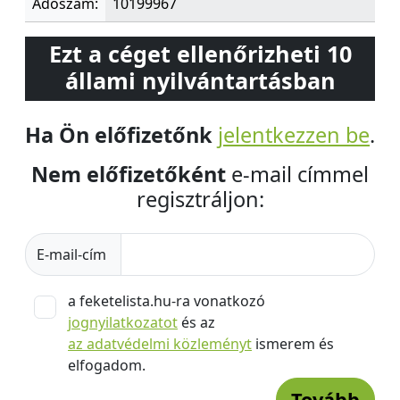
Adószám:
10199967
Ezt a céget ellenőrizheti 10
állami nyilvántartásban
Ha Ön előfizetőnk
jelentkezzen be
.
Nem előfizetőként
e-mail címmel
regisztráljon:
E-mail-cím
a feketelista.hu-ra vonatkozó
jognyilatkozatot
és az
az adatvédelmi közleményt
ismerem és
elfogadom.
Tovább