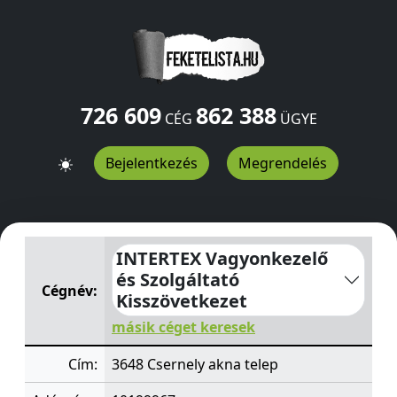
726 609
862 388
CÉG
ÜGYE
Bejelentkezés
Megrendelés
INTERTEX Vagyonkezelő és Szolgáltató Kisszövetkezet
a
INTERTEX Vagyonkezelő
és Szolgáltató
Cégnév:
Kisszövetkezet
másik céget keresek
Cím:
3648 Csernely akna telep