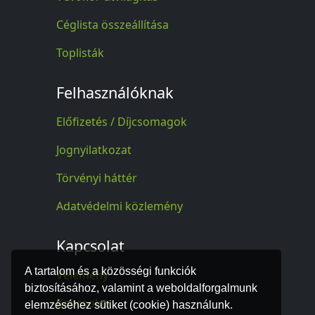
Céglista összeállítása
Toplisták
Felhasználóknak
Előfizetés / Díjcsomagok
Jognyilatkozat
Törvényi háttér
Adatvédelmi közlemény
Kapcsolat
A tartalom és a közösségi funkciók
Vélemény
biztosításához, valamint a weboldalforgalmunk
Kapcsolat
elemzéséhez sütiket (cookie) használunk.