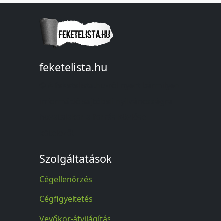
feketelista.hu
© A feketelista.hu-ról nyert bármilyen
információ sajtóbeli nyilvánosságra
hozatalakor a forrás közlése
kötelező!
Szolgáltatások
Cégellenőrzés
Cégfigyeltetés
Vevőkör-átvilágítás