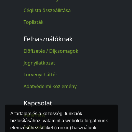
Céglista összeállítása
Toplisták
Felhasználóknak
Előfizetés / Díjcsomagok
Jognyilatkozat
Törvényi háttér
Adatvédelmi közlemény
Kapcsolat
A tartalom és a közösségi funkciók
Vélemény
biztosításához, valamint a weboldalforgalmunk
Kapcsolat
elemzéséhez sütiket (cookie) használunk.