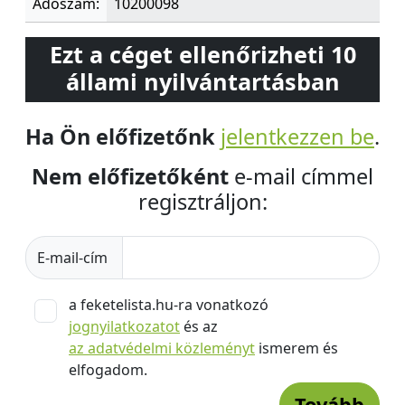
Adószám:
10200098
Ezt a céget ellenőrizheti 10
állami nyilvántartásban
Ha Ön előfizetőnk
jelentkezzen be
.
Nem előfizetőként
e-mail címmel
regisztráljon:
E-mail-cím
a feketelista.hu-ra vonatkozó
jognyilatkozatot
és az
az adatvédelmi közleményt
ismerem és
elfogadom.
Tovább