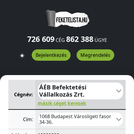
726 609
862 388
CÉG
ÜGYE
Bejelentkezés
Megrendelés
ÁÉB Befektetési Vállalkozás Zrt.
Városligeti fasor 34-36.
ÁÉB Befektetési
Vállalkozás Zrt.
Cégnév:
másik céget keresek
1068 Budapest Városligeti fasor
Cím:
34-36.