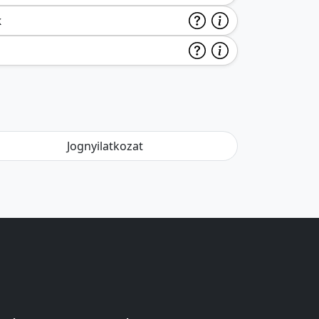
k
Jognyilatkozat