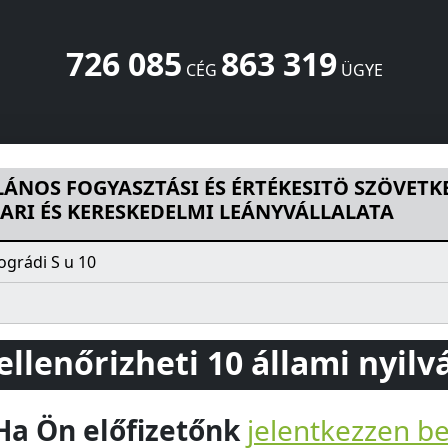
726 085
863 319
CÉG
ÜGYE
SI ÉS ÉRTÉKESITÖ SZÖVETKEZET UNIOKER IPARI ÉS KERES
ÁNOS FOGYASZTÁSI ÉS ÉRTÉKESITÖ SZÖVETK
ARI ÉS KERESKEDELMI LEÁNYVÁLLALATA
ográdi S u 10
 ellenőrizheti 10 állami nyil
Ha Ön előfizetőnk
jelentkezzen b