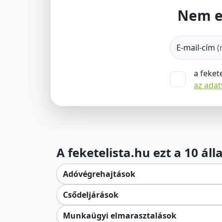
Nem e
E-mail-cím
(
a feket
az ada
A feketelista.hu ezt a 10 ál
Adóvégrehajtások
Csődeljárások
Munkaügyi elmarasztalások