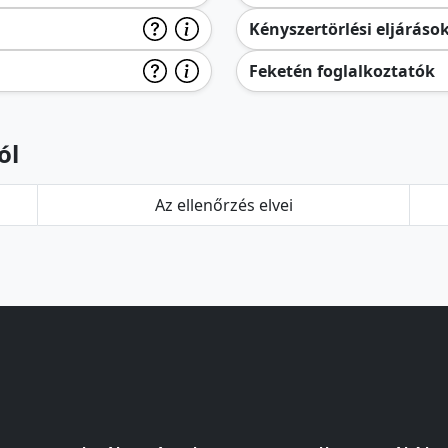
Kényszertörlési eljáráso
Feketén foglalkoztatók
ól
Az ellenőrzés elvei