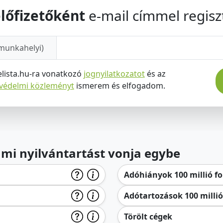
lőfizetőként
e-mail címmel regiszt
munkahelyi)
elista.hu-ra vonatkozó
jognyilatkozatot
és az
tvédelmi közleményt
ismerem és elfogadom.
lami nyilvántartást vonja egybe
Adóhiányok 100 millió for
Adótartozások 100 millió 
Törölt cégek