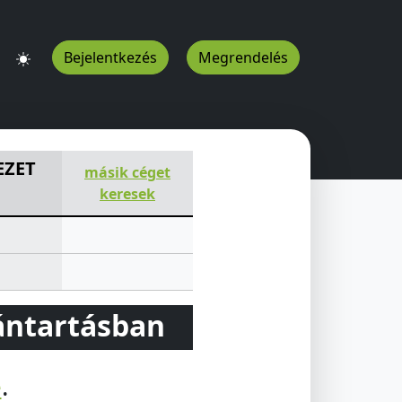
Bejelentkezés
Megrendelés
KEDELMI LEÁNYVÁLLALATA
Nográdi S u 10
Miskolc
3526
HU
EZET
másik céget
keresek
vántartásban
e
.