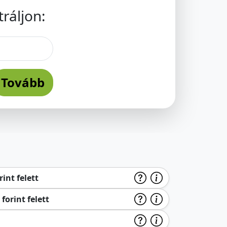
ráljon:
Tovább
int felett
forint felett