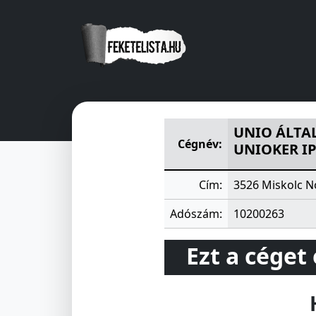
UNIO ÁLTALÁNOS FOGYASZTÁ
UNIO ÁLTAL
Cégnév:
UNIOKER IP
Cím:
3526 Miskolc N
Adószám:
10200263
Ezt a céget