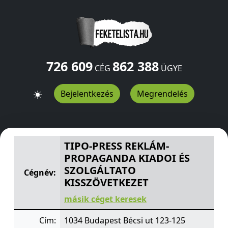
726 609
862 388
CÉG
ÜGYE
Bejelentkezés
Megrendelés
TIPO-PRESS REKLÁM- PROPAGANDA KIADOI ÉS SZOLGÁ
TIPO-PRESS REKLÁM-
PROPAGANDA KIADOI ÉS
SZOLGÁLTATO
Cégnév:
KISSZÖVETKEZET
másik céget keresek
Cím:
1034 Budapest Bécsi ut 123-125