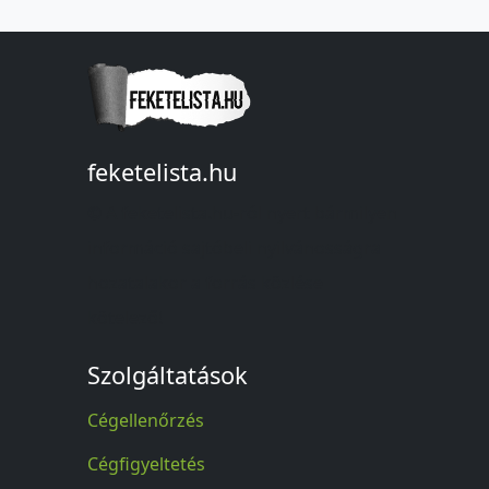
feketelista.hu
© A feketelista.hu-ról nyert bármilyen
információ sajtóbeli nyilvánosságra
hozatalakor a forrás közlése
kötelező!
Szolgáltatások
Cégellenőrzés
Cégfigyeltetés