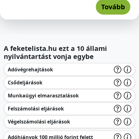
Tovább
A feketelista.hu ezt a 10 állami
nyilvántartást vonja egybe
Adóvégrehajtások
Csődeljárások
Munkaügyi elmarasztalások
Felszámolási eljárások
Végelszámolási eljárások
Adóhiányok 100 millió forint felett