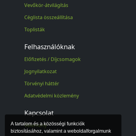
Vevőkör-átvilágítás
Céglista összeállítása
Toplisták
Felhasználóknak
Előfizetés / Díjcsomagok
Jognyilatkozat
Törvényi háttér
Adatvédelmi közlemény
Kapcsolat
A tartalom és a közösségi funkciók
Vélemény
biztosításához, valamint a weboldalforgalmunk