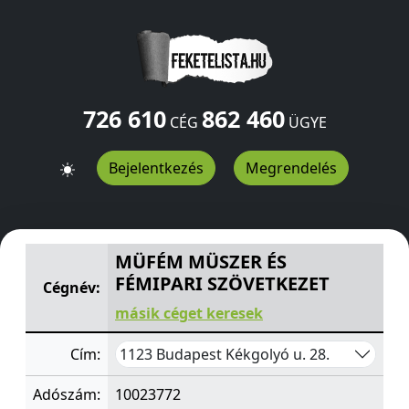
726 610
862 460
CÉG
ÜGYE
Bejelentkezés
Megrendelés
MÜFÉM MÜSZER ÉS FÉMIPARI SZÖVETKEZET
Kékgolyó u.
MÜFÉM MÜSZER ÉS
FÉMIPARI SZÖVETKEZET
Cégnév:
másik céget keresek
1123 Budapest Kékgolyó u. 28.
Cím:
Adószám:
10023772