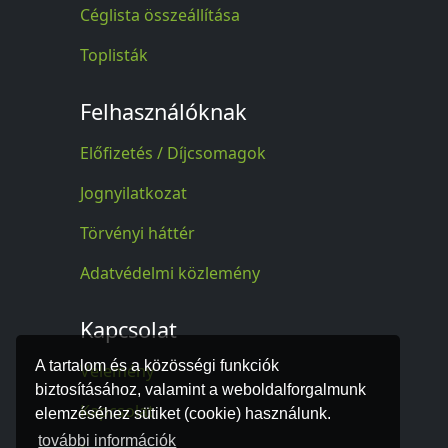
Céglista összeállítása
Toplisták
Felhasználóknak
Előfizetés / Díjcsomagok
Jognyilatkozat
Törvényi háttér
Adatvédelmi közlemény
Kapcsolat
A tartalom és a közösségi funkciók
Vélemény
biztosításához, valamint a weboldalforgalmunk
Kapcsolat
elemzéséhez sütiket (cookie) használunk.
további információk