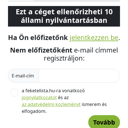
Ezt a céget ellenőrizheti 10
állami nyilvántartásban
Ha Ön előfizetőnk
jelentkezzen be
.
Nem előfizetőként
e-mail címmel
regisztráljon:
E-mail-cím
a feketelista.hu-ra vonatkozó
jognyilatkozatot
és az
az adatvédelmi közleményt
ismerem és
elfogadom.
Tovább