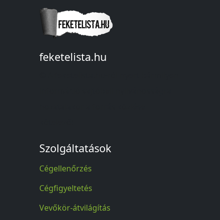
feketelista.hu
© A feketelista.hu-ról nyert bármilyen
információ sajtóbeli nyilvánosságra
hozatalakor a forrás közlése
kötelező!
Szolgáltatások
Cégellenőrzés
Cégfigyeltetés
Vevőkör-átvilágítás