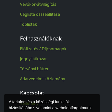
Vevőkör-átvilágítás
Céglista összeállítása
Toplisták
Felhasználóknak
Előfizetés / Díjcsomagok
Jognyilatkozat
Törvényi háttér
Adatvédelmi közlemény
Kapcsolat
A tartalom és a közösségi funkciók
Vélemény
biztosításához, valamint a weboldalforgalmunk