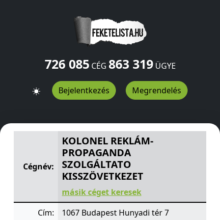
726 085
863 319
CÉG
ÜGYE
Bejelentkezés
Megrendelés
KOLONEL REKLÁM-PROPAGANDA SZOLGÁLTATO KISSZÖ
KOLONEL REKLÁM-
PROPAGANDA
SZOLGÁLTATO
Cégnév:
KISSZÖVETKEZET
másik céget keresek
Cím:
1067 Budapest Hunyadi tér 7