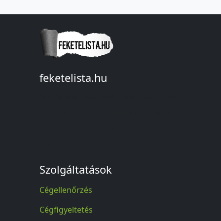
feketelista.hu
© A feketelista.hu-ról nyert bármilyen
információ sajtóbeli nyilvánosságra
hozatalakor a forrás közlése
kötelező!
Szolgáltatások
Cégellenőrzés
Cégfigyeltetés