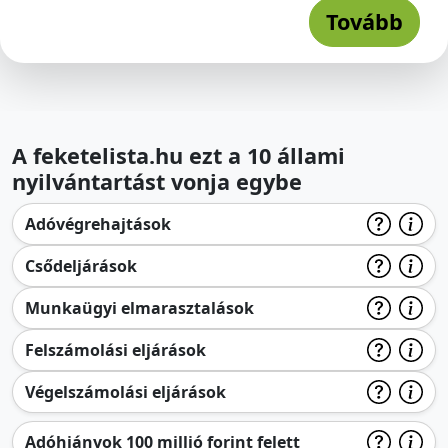
Tovább
A feketelista.hu ezt a 10 állami
nyilvántartást vonja egybe
Adóvégrehajtások
Csődeljárások
Munkaügyi elmarasztalások
Felszámolási eljárások
Végelszámolási eljárások
Adóhiányok 100 millió forint felett