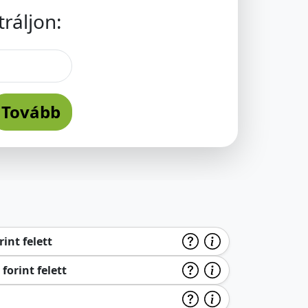
ráljon:
Tovább
int felett
forint felett