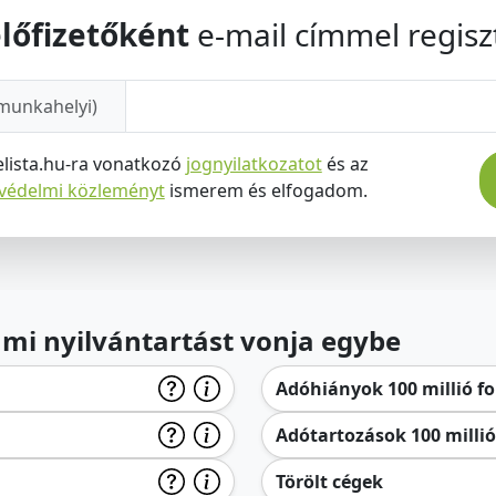
lőfizetőként
e-mail címmel regiszt
munkahelyi)
elista.hu-ra vonatkozó
jognyilatkozatot
és az
tvédelmi közleményt
ismerem és elfogadom.
lami nyilvántartást vonja egybe
Adóhiányok 100 millió for
Adótartozások 100 millió 
Törölt cégek