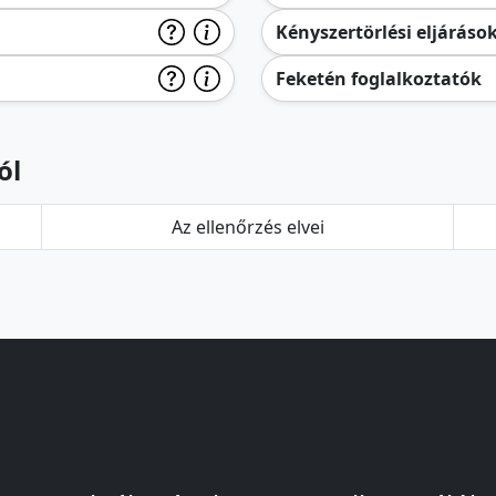
Kényszertörlési eljáráso
Feketén foglalkoztatók
ól
Az ellenőrzés elvei