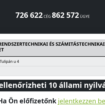
726 622
862 572
CÉG
ÜGYE
KAI ÉS SZÁMITÁSTECHNIKAI SZÖVETKEZET
Tulipán u 4
Buda
RENDSZERTECHNIKAI ÉS SZÁMITÁSTECHNIKAI
ET
Tulipán u 4
 ellenőrizheti 10 állami nyil
Ha Ön előfizetőnk
jelentkezzen b