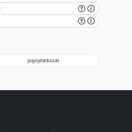
k
Jognyilatkozat