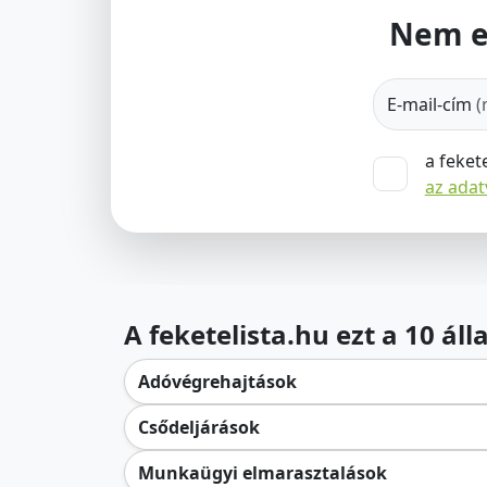
Nem e
E-mail-cím
(
a feket
az ada
A feketelista.hu ezt a 10 ál
Adóvégrehajtások
Csődeljárások
Munkaügyi elmarasztalások