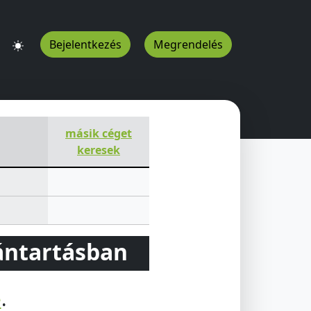
Bejelentkezés
Megrendelés
pest
1022
HU
másik céget
keresek
vántartásban
e
.