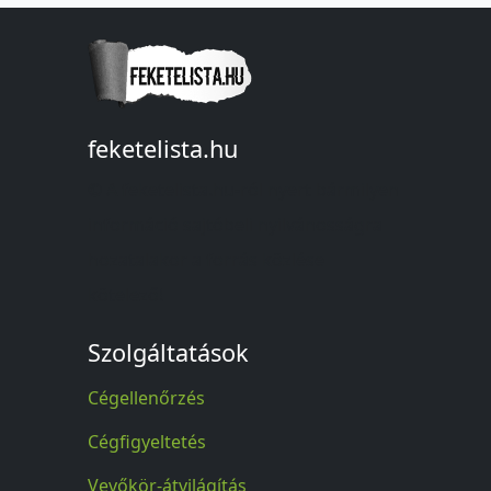
feketelista.hu
© A feketelista.hu-ról nyert bármilyen
információ sajtóbeli nyilvánosságra
hozatalakor a forrás közlése
kötelező!
Szolgáltatások
Cégellenőrzés
Cégfigyeltetés
Vevőkör-átvilágítás