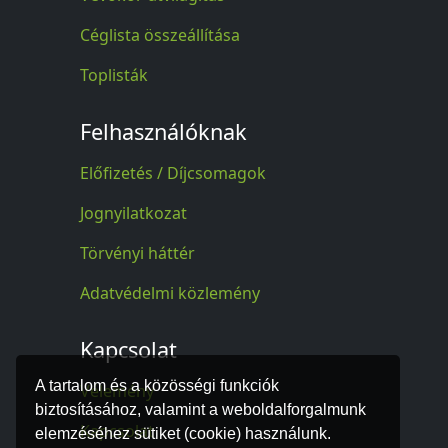
Céglista összeállítása
Toplisták
Felhasználóknak
Előfizetés / Díjcsomagok
Jognyilatkozat
Törvényi háttér
Adatvédelmi közlemény
Kapcsolat
A tartalom és a közösségi funkciók
Vélemény
biztosításához, valamint a weboldalforgalmunk
Kapcsolat
elemzéséhez sütiket (cookie) használunk.