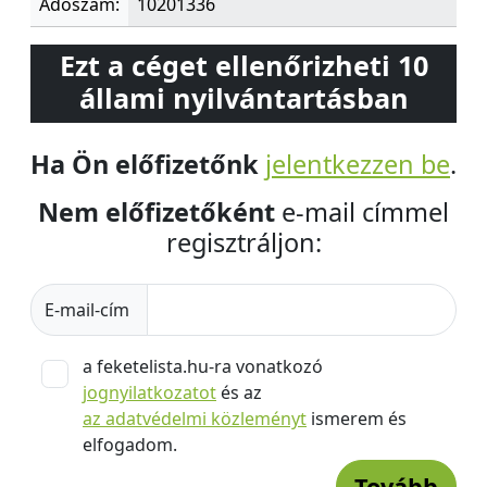
Adószám:
10201336
Ezt a céget ellenőrizheti 10
állami nyilvántartásban
Ha Ön előfizetőnk
jelentkezzen be
.
Nem előfizetőként
e-mail címmel
regisztráljon:
E-mail-cím
a feketelista.hu-ra vonatkozó
jognyilatkozatot
és az
az adatvédelmi közleményt
ismerem és
elfogadom.
Tovább