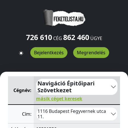
726 610
862 460
CÉG
ÜGYE
Bejelentkezés
Megrendelés
Navigáció Épitőipari Szövetkezet
Fegyvernek utca 11.
B
Navigáció Épitőipari
Szövetkezet
Cégnév:
másik céget keresek
1116 Budapest Fegyvernek utca
Cím:
11.