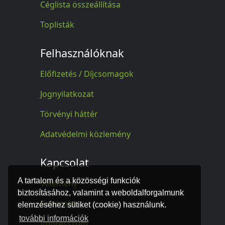
Céglista összeállítása
Toplisták
Felhasználóknak
Előfizetés / Díjcsomagok
Jognyilatkozat
Törvényi háttér
Adatvédelmi közlemény
Kapcsolat
A tartalom és a közösségi funkciók
Vélemény
biztosításához, valamint a weboldalforgalmunk
Kapcsolat
elemzéséhez sütiket (cookie) használunk.
további információk
Impresszum