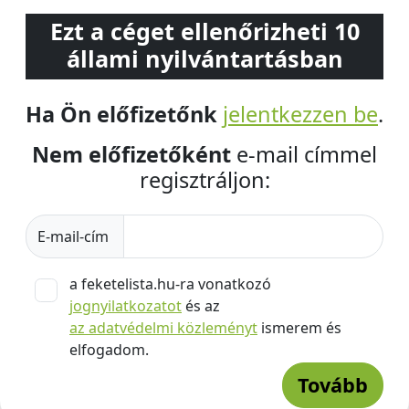
Ezt a céget ellenőrizheti 10
állami nyilvántartásban
Ha Ön előfizetőnk
jelentkezzen be
.
Nem előfizetőként
e-mail címmel
regisztráljon:
E-mail-cím
a feketelista.hu-ra vonatkozó
jognyilatkozatot
és az
az adatvédelmi közleményt
ismerem és
elfogadom.
Tovább