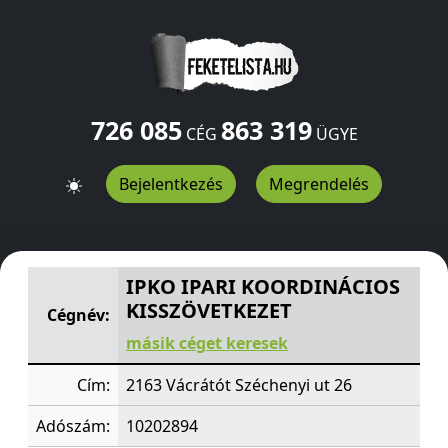
726 085
863 319
CÉG
ÜGYE
Bejelentkezés
Megrendelés
IPKO IPARI KOORDINÁCIOS KISSZÖVETKEZET
Széchenyi
IPKO IPARI KOORDINÁCIOS
KISSZÖVETKEZET
Cégnév:
másik céget keresek
Cím:
2163 Vácrátót Széchenyi ut 26
Adószám:
10202894