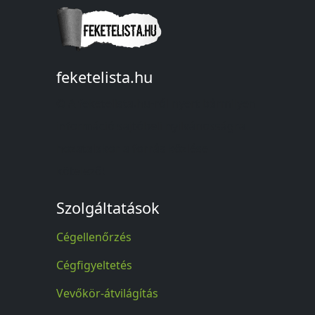
feketelista.hu
© A feketelista.hu-ról nyert bármilyen
információ sajtóbeli nyilvánosságra
hozatalakor a forrás közlése
kötelező!
Szolgáltatások
Cégellenőrzés
Cégfigyeltetés
Vevőkör-átvilágítás