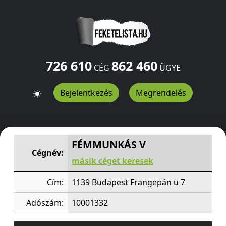
726 610
862 460
CÉG
ÜGYE
Bejelentkezés
Megrendelés
FÉMMUNKÁS V
Frangepán u 7
Budapest
1139
HU
FÉMMUNKÁS V
Cégnév:
másik céget keresek
Cím:
1139 Budapest Frangepán u 7
Adószám:
10001332