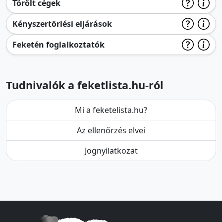
Törölt cégek
Kényszertörlési eljárások
Feketén foglalkoztatók
Tudnivalók a feketlista.hu-ról
Mi a feketelista.hu?
Az ellenőrzés elvei
Jognyilatkozat