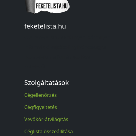
feketelista.hu
© A feketelista.hu-ról nyert bármilyen
információ sajtóbeli nyilvánosságra
hozatalakor a forrás közlése
kötelező!
Szolgáltatások
Cégellenőrzés
Cégfigyeltetés
Vevőkör-átvilágítás
Céglista összeállítása