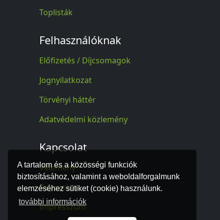
Toplisták
Felhasználóknak
Előfizetés / Díjcsomagok
Jognyilatkozat
Törvényi háttér
Adatvédelmi közlemény
Kapcsolat
A tartalom és a közösségi funkciók
Vélemény
biztosításához, valamint a weboldalforgalmunk
Kapcsolat
elemzéséhez sütiket (cookie) használunk.
további információk
Impresszum