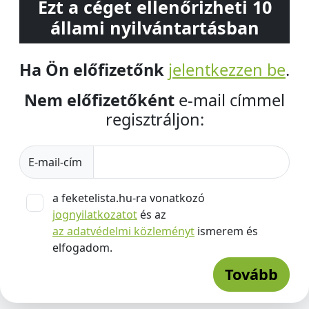
Ezt a céget ellenőrizheti 10
állami nyilvántartásban
Ha Ön előfizetőnk
jelentkezzen be
.
Nem előfizetőként
e-mail címmel
regisztráljon:
E-mail-cím
a feketelista.hu-ra vonatkozó
jognyilatkozatot
és az
az adatvédelmi közleményt
ismerem és
elfogadom.
Tovább