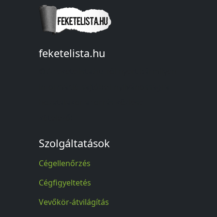
feketelista.hu
© A feketelista.hu-ról nyert bármilyen
információ sajtóbeli nyilvánosságra
hozatalakor a forrás közlése
kötelező!
Szolgáltatások
Cégellenőrzés
Cégfigyeltetés
Vevőkör-átvilágítás