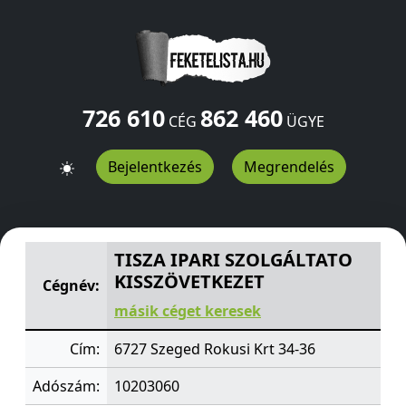
726 610
862 460
CÉG
ÜGYE
Bejelentkezés
Megrendelés
TISZA IPARI SZOLGÁLTATO KISSZÖVETKEZET
Rokusi Krt 
TISZA IPARI SZOLGÁLTATO
KISSZÖVETKEZET
Cégnév:
másik céget keresek
Cím:
6727 Szeged Rokusi Krt 34-36
Adószám:
10203060