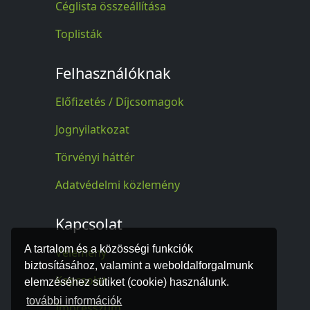
Céglista összeállítása
Toplisták
Felhasználóknak
Előfizetés / Díjcsomagok
Jognyilatkozat
Törvényi háttér
Adatvédelmi közlemény
Kapcsolat
A tartalom és a közösségi funkciók
Vélemény
biztosításához, valamint a weboldalforgalmunk
Kapcsolat
elemzéséhez sütiket (cookie) használunk.
további információk
Impresszum