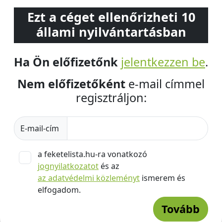
Ezt a céget ellenőrizheti 10
állami nyilvántartásban
Ha Ön előfizetőnk
jelentkezzen be
.
Nem előfizetőként
e-mail címmel
regisztráljon:
E-mail-cím
a feketelista.hu-ra vonatkozó
jognyilatkozatot
és az
az adatvédelmi közleményt
ismerem és
elfogadom.
Tovább