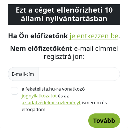
Ezt a céget ellenőrizheti 10
állami nyilvántartásban
Ha Ön előfizetőnk
jelentkezzen be
.
Nem előfizetőként
e-mail címmel
regisztráljon:
E-mail-cím
a feketelista.hu-ra vonatkozó
jognyilatkozatot
és az
az adatvédelmi közleményt
ismerem és
elfogadom.
Tovább