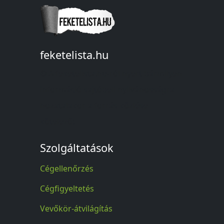
feketelista.hu
© A feketelista.hu-ról nyert bármilyen
információ sajtóbeli nyilvánosságra
hozatalakor a forrás közlése
kötelező!
Szolgáltatások
Cégellenőrzés
Cégfigyeltetés
Vevőkör-átvilágítás