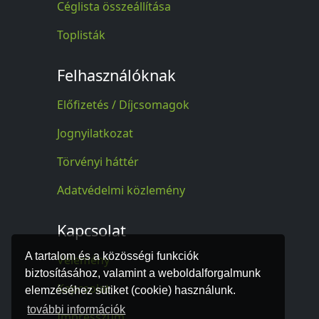
Céglista összeállítása
Toplisták
Felhasználóknak
Előfizetés / Díjcsomagok
Jognyilatkozat
Törvényi háttér
Adatvédelmi közlemény
Kapcsolat
A tartalom és a közösségi funkciók
Vélemény
biztosításához, valamint a weboldalforgalmunk
Kapcsolat
elemzéséhez sütiket (cookie) használunk.
további információk
Impresszum