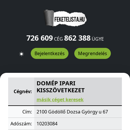
726 609
862 388
CÉG
ÜGYE
Bejelentkezés
Megrendelés
DOMÉP IPARI KISSZÖVETKEZET
Dozsa György u 67
Gödö
DOMÉP IPARI
KISSZÖVETKEZET
Cégnév:
másik céget keresek
Cím:
2100 Gödöllő Dozsa György u 67
Adószám:
10203084