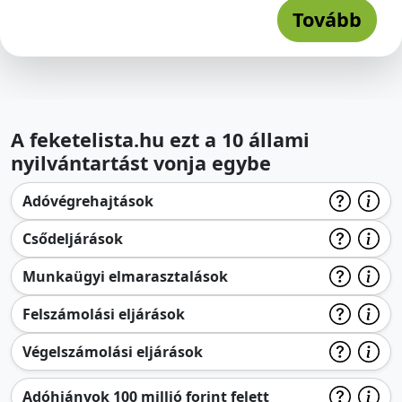
Tovább
A feketelista.hu ezt a 10 állami
nyilvántartást vonja egybe
Adóvégrehajtások
Csődeljárások
Munkaügyi elmarasztalások
Felszámolási eljárások
Végelszámolási eljárások
Adóhiányok 100 millió forint felett