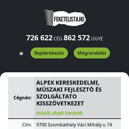
726 622
862 572
CÉG
ÜGYE
Bejelentkezés
Megrendelés
ALPEX KERESKEDELMI, MÜSZAKI FEJLESZTÖ ÉS SZOLGÁ
ALPEX KERESKEDELMI,
MÜSZAKI FEJLESZTÖ ÉS
SZOLGÁLTATO
Cégnév:
KISSZÖVETKEZET
másik céget keresek
Cím:
9700 Szombathely Váci Mihály u 74