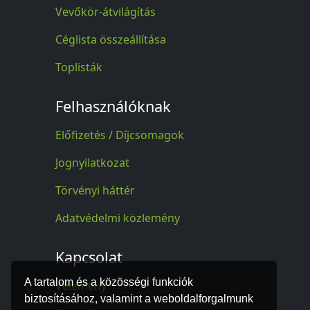
Vevőkör-átvilágítás
Céglista összeállítása
Toplisták
Felhasználóknak
Előfizetés / Díjcsomagok
Jognyilatkozat
Törvényi háttér
Adatvédelmi közlemény
Kapcsolat
A tartalom és a közösségi funkciók
Vélemény
biztosításához, valamint a weboldalforgalmunk