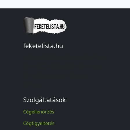
feketelista.hu
© A feketelista.hu-ról nyert bármilyen
információ sajtóbeli nyilvánosságra
hozatalakor a forrás közlése
kötelező!
Szolgáltatások
Cégellenőrzés
Cégfigyeltetés