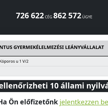
726 622
862 572
CÉG
ÜGYE
ELMEZÉSI LEÁNYVÁLLALAT
Köporos u 1 V/2
Miskolc
3531
H
ENTUS GYERMEKÉLELMEZÉSI LEÁNYVÁLLALAT
Köporos u 1 V/2
 ellenőrizheti 10 állami nyil
Ha Ön előfizetőnk
jelentkezzen b