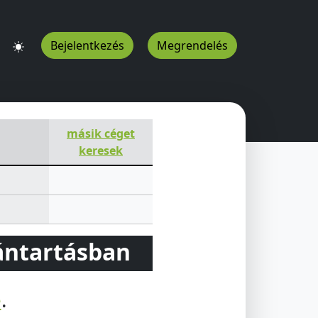
Bejelentkezés
Megrendelés
U
másik céget
keresek
vántartásban
e
.