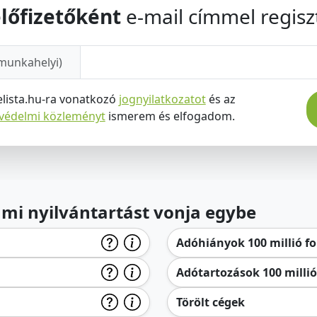
lőfizetőként
e-mail címmel regiszt
munkahelyi)
elista.hu-ra vonatkozó
jognyilatkozatot
és az
tvédelmi közleményt
ismerem és elfogadom.
lami nyilvántartást vonja egybe
Adóhiányok 100 millió for
Adótartozások 100 millió 
Törölt cégek