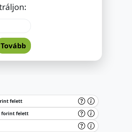
ráljon:
Tovább
int felett
forint felett