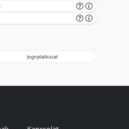
k
Jognyilatkozat
nak
Kapcsolat