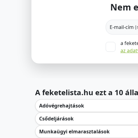
Nem e
E-mail-cím
(
a feket
az ada
A feketelista.hu ezt a 10 ál
Adóvégrehajtások
Csődeljárások
Munkaügyi elmarasztalások