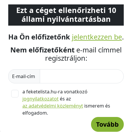
Ezt a céget ellenőrizheti 10
állami nyilvántartásban
Ha Ön előfizetőnk
jelentkezzen be
.
Nem előfizetőként
e-mail címmel
regisztráljon:
E-mail-cím
a feketelista.hu-ra vonatkozó
jognyilatkozatot
és az
az adatvédelmi közleményt
ismerem és
elfogadom.
Tovább