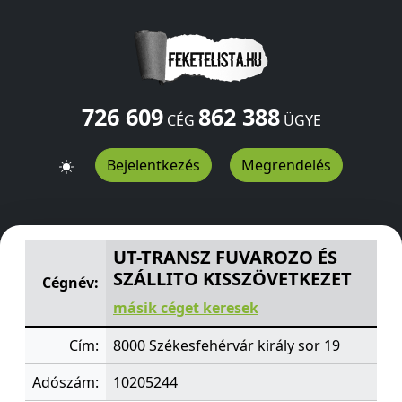
726 609
862 388
CÉG
ÜGYE
Bejelentkezés
Megrendelés
UT-TRANSZ FUVAROZO ÉS SZÁLLITO KISSZÖVETKEZET
ki
UT-TRANSZ FUVAROZO ÉS
SZÁLLITO KISSZÖVETKEZET
Cégnév:
másik céget keresek
Cím:
8000 Székesfehérvár király sor 19
Adószám:
10205244