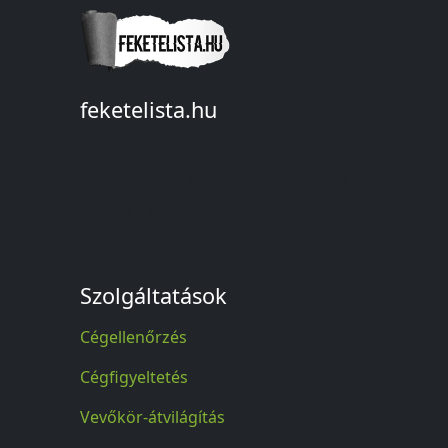
feketelista.hu
© A feketelista.hu-ról nyert bármilyen
információ sajtóbeli nyilvánosságra
hozatalakor a forrás közlése
kötelező!
Szolgáltatások
Cégellenőrzés
Cégfigyeltetés
Vevőkör-átvilágítás