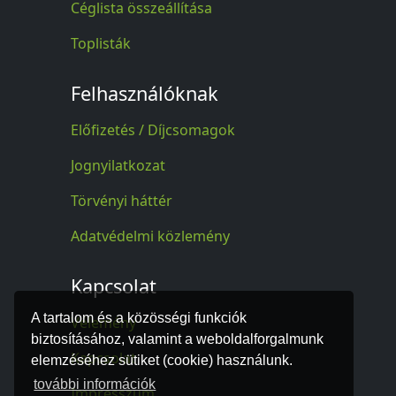
Céglista összeállítása
Toplisták
Felhasználóknak
Előfizetés / Díjcsomagok
Jognyilatkozat
Törvényi háttér
Adatvédelmi közlemény
Kapcsolat
A tartalom és a közösségi funkciók
Vélemény
biztosításához, valamint a weboldalforgalmunk
Kapcsolat
elemzéséhez sütiket (cookie) használunk.
további információk
Impresszum