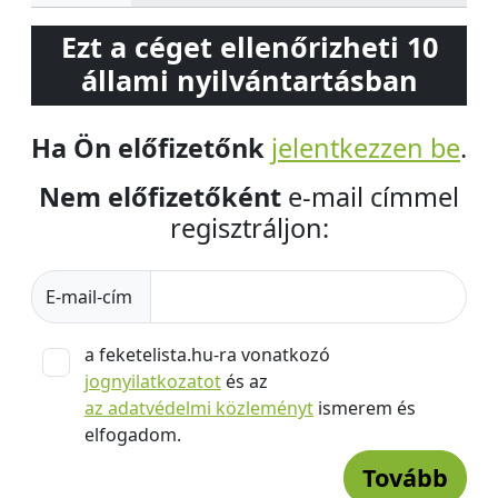
Ezt a céget ellenőrizheti 10
állami nyilvántartásban
Ha Ön előfizetőnk
jelentkezzen be
.
Nem előfizetőként
e-mail címmel
regisztráljon:
E-mail-cím
a feketelista.hu-ra vonatkozó
jognyilatkozatot
és az
az adatvédelmi közleményt
ismerem és
elfogadom.
Tovább