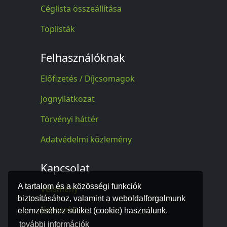
Céglista összeállítása
Toplisták
Felhasználóknak
Előfizetés / Díjcsomagok
Jognyilatkozat
Törvényi háttér
Adatvédelmi közlemény
Kapcsolat
A tartalom és a közösségi funkciók
Vélemény
biztosításához, valamint a weboldalforgalmunk
Kapcsolat
elemzéséhez sütiket (cookie) használunk.
további információk