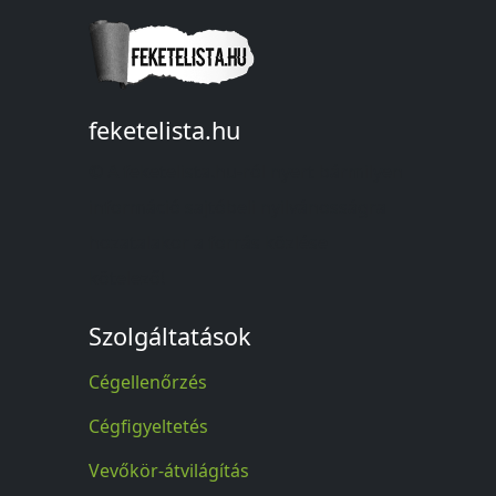
feketelista.hu
© A feketelista.hu-ról nyert bármilyen
információ sajtóbeli nyilvánosságra
hozatalakor a forrás közlése
kötelező!
Szolgáltatások
Cégellenőrzés
Cégfigyeltetés
Vevőkör-átvilágítás