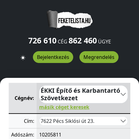
726 610
862 460
CÉG
ÜGYE
Bejelentkezés
Megrendelés
ÉKKI Építő és Karbantartó Szövetkezet
Siklósi út 23.
Péc
ÉKKI Építő és Karbantartó
Szövetkezet
Cégnév:
másik céget keresek
7622 Pécs Siklósi út 23.
Cím:
Adószám:
10205811