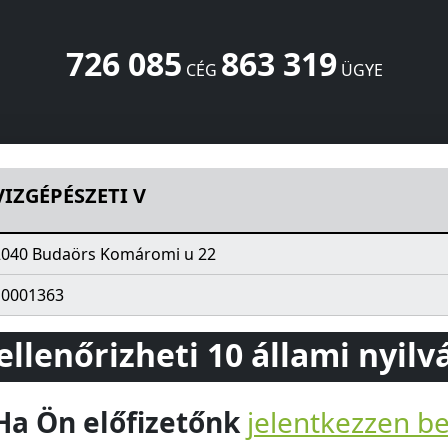
726 085
863 319
CÉG
ÜGYE
 22
Budaörs
2040
HU
VIZGÉPÉSZETI V
2040 Budaörs Komáromi u 22
10001363
 ellenőrizheti 10 állami nyil
Ha Ön előfizetőnk
jelentkezzen b