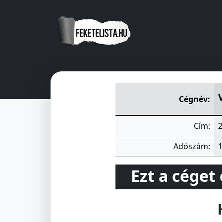
VIZGÉPÉSZETI V
Komáromi u
Cégnév:
Cím:
Adószám:
Ezt a céget