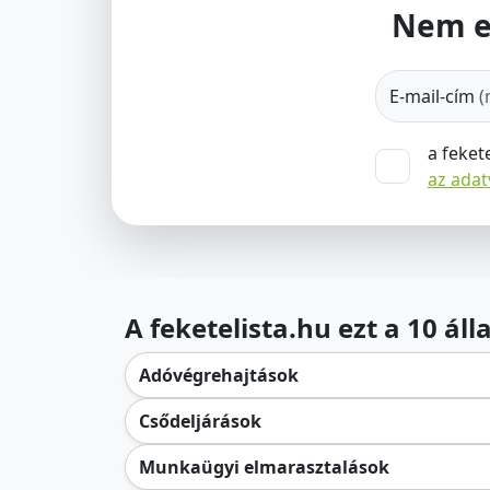
Nem e
E-mail-cím
(
a feket
az ada
A feketelista.hu ezt a 10 ál
Adóvégrehajtások
Csődeljárások
Munkaügyi elmarasztalások