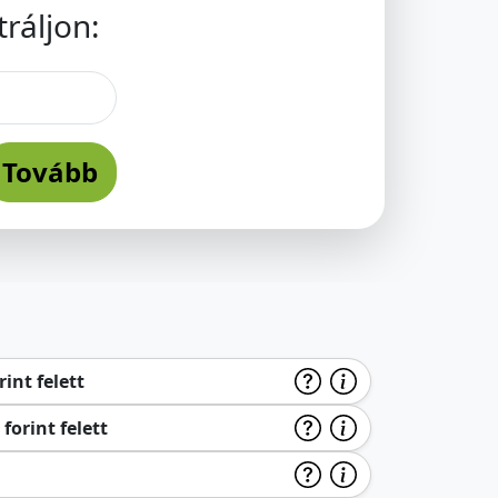
ráljon:
Tovább
int felett
forint felett