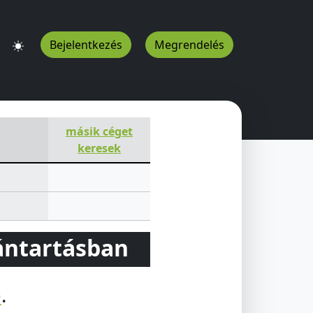
Bejelentkezés
Megrendelés
másik céget
keresek
vántartásban
e
.