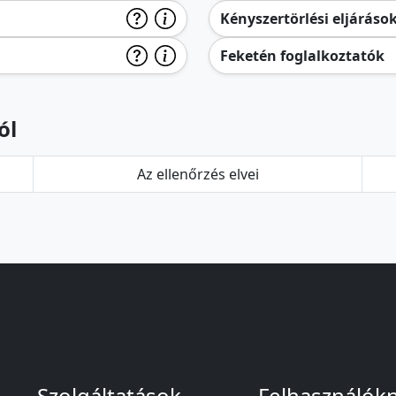
Kényszertörlési eljáráso
Feketén foglalkoztatók
ól
Az ellenőrzés elvei
Szolgáltatások
Felhasználók