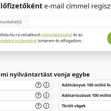
lőfizetőként
e-mail címmel regiszt
munkahelyi)
elista.hu-ra vonatkozó
jognyilatkozatot
és az
tvédelmi közleményt
ismerem és elfogadom.
lami nyilvántartást vonja egybe
Adóhiányok 100 millió for
Adótartozások 100 millió 
Törölt cégek