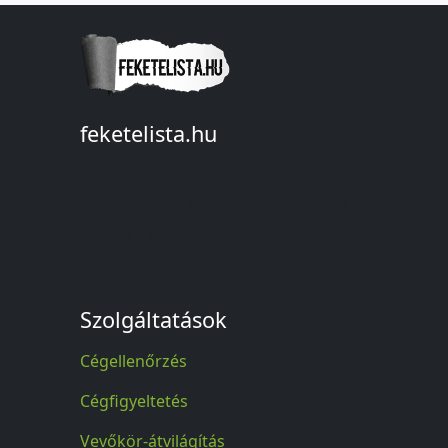
feketelista.hu
© A feketelista.hu-ról nyert bármilyen
információ sajtóbeli nyilvánosságra
hozatalakor a forrás közlése
kötelező!
Szolgáltatások
Cégellenőrzés
Cégfigyeltetés
Vevőkör-átvilágítás