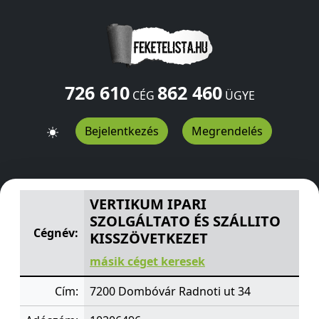
726 610
862 460
CÉG
ÜGYE
Bejelentkezés
Megrendelés
VERTIKUM IPARI SZOLGÁLTATO ÉS SZÁLLITO KISSZÖVE
VERTIKUM IPARI
SZOLGÁLTATO ÉS SZÁLLITO
Cégnév:
KISSZÖVETKEZET
másik céget keresek
Cím:
7200 Dombóvár Radnoti ut 34