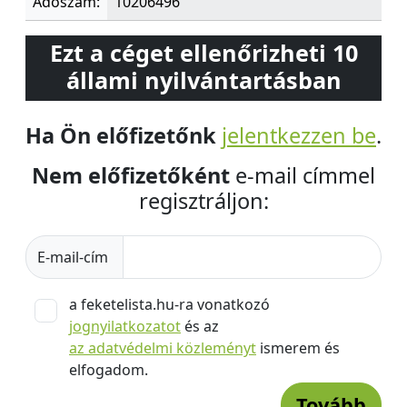
Adószám:
10206496
Ezt a céget ellenőrizheti 10
állami nyilvántartásban
Ha Ön előfizetőnk
jelentkezzen be
.
Nem előfizetőként
e-mail címmel
regisztráljon:
E-mail-cím
a feketelista.hu-ra vonatkozó
jognyilatkozatot
és az
az adatvédelmi közleményt
ismerem és
elfogadom.
Tovább