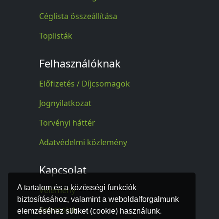
Céglista összeállítása
Toplisták
Felhasználóknak
Előfizetés / Díjcsomagok
Jognyilatkozat
Törvényi háttér
Adatvédelmi közlemény
Kapcsolat
A tartalom és a közösségi funkciók
Vélemény
biztosításához, valamint a weboldalforgalmunk
Kapcsolat
elemzéséhez sütiket (cookie) használunk.