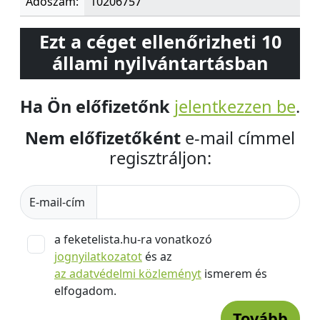
Adószám:
10206757
Ezt a céget ellenőrizheti 10
állami nyilvántartásban
Ha Ön előfizetőnk
jelentkezzen be
.
Nem előfizetőként
e-mail címmel
regisztráljon:
E-mail-cím
a feketelista.hu-ra vonatkozó
jognyilatkozatot
és az
az adatvédelmi közleményt
ismerem és
elfogadom.
Tovább