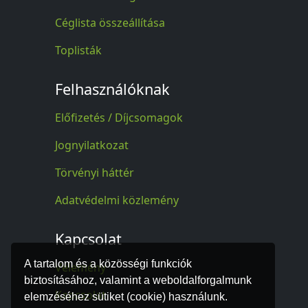
Céglista összeállítása
Toplisták
Felhasználóknak
Előfizetés / Díjcsomagok
Jognyilatkozat
Törvényi háttér
Adatvédelmi közlemény
Kapcsolat
A tartalom és a közösségi funkciók
Vélemény
biztosításához, valamint a weboldalforgalmunk
Kapcsolat
elemzéséhez sütiket (cookie) használunk.