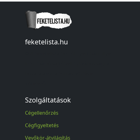
feketelista.hu
© A feketelista.hu-ról nyert bármilyen
információ sajtóbeli nyilvánosságra
hozatalakor a forrás közlése
kötelező!
Szolgáltatások
Cégellenőrzés
Cégfigyeltetés
Vevőkör-átvilágítás