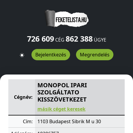
726 609
862 388
CÉG
ÜGYE
Bejelentkezés
Megrendelés
MONOPOL IPARI SZOLGÁLTATO KISSZÖVETKEZET
Sibri
MONOPOL IPARI
SZOLGÁLTATO
Cégnév:
KISSZÖVETKEZET
másik céget keresek
Cím:
1103 Budapest Sibrik M u 30