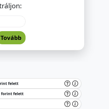
ráljon:
Tovább
int felett
forint felett