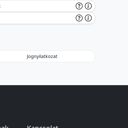
k
Jognyilatkozat
nak
Kapcsolat