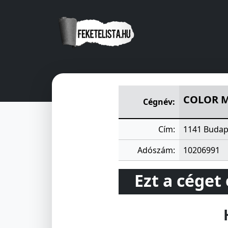
COLOR MÜSZAKI FEJLESZTÖ
COLOR M
Cégnév:
Cím:
1141 Budap
Adószám:
10206991
Ezt a céget