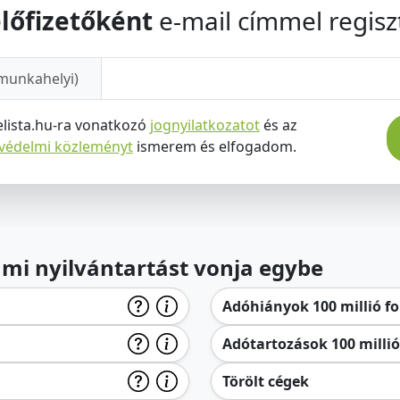
lőfizetőként
e-mail címmel regiszt
munkahelyi)
elista.hu-ra vonatkozó
jognyilatkozatot
és az
tvédelmi közleményt
ismerem és elfogadom.
lami nyilvántartást vonja egybe
Adóhiányok 100 millió for
Adótartozások 100 millió 
Törölt cégek