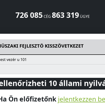
726 085
863 319
CÉG
ÜGYE
 KISSZÖVETKEZET
vezér u 101
Budapest
1141
HU
ÜSZAKI FEJLESZTÖ KISSZÖVETKEZET
est vezér u 101
 ellenőrizheti 10 állami nyil
Ha Ön előfizetőnk
jelentkezzen b