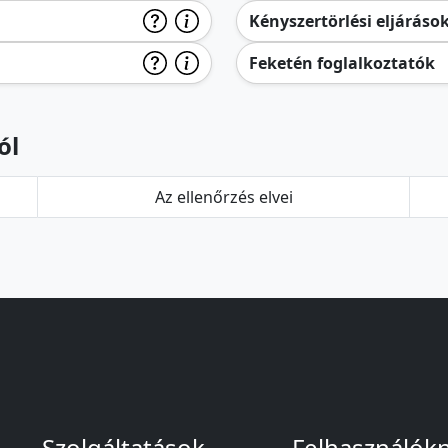
Kényszertörlési eljáráso
Feketén foglalkoztatók
ól
Az ellenőrzés elvei
Szolgáltatások
Felhasználók