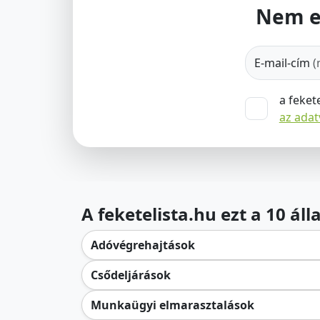
Nem e
E-mail-cím
(
a feket
az ada
A feketelista.hu ezt a 10 ál
Adóvégrehajtások
Csődeljárások
Munkaügyi elmarasztalások