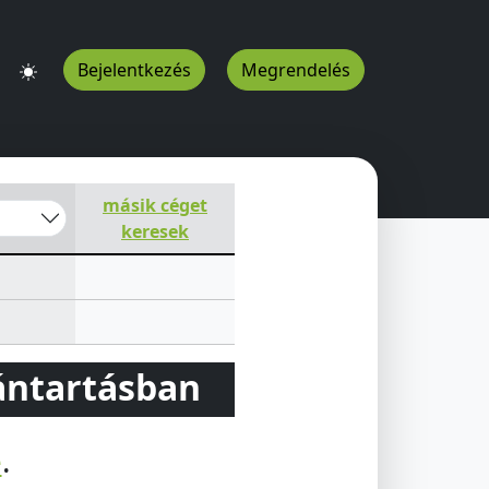
Bejelentkezés
Megrendelés
U
másik céget
keresek
vántartásban
e
.