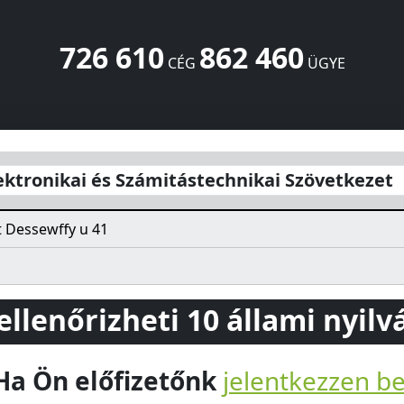
726 610
862 460
CÉG
ÜGYE
itástechnikai Szövetkezet
Dessewffy u 41
Budapest
1066
H
ktronikai és Számitástechnikai Szövetkezet
 Dessewffy u 41
 ellenőrizheti 10 állami nyil
Ha Ön előfizetőnk
jelentkezzen b