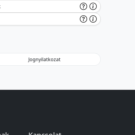
k
Jognyilatkozat
nak
Kapcsolat