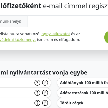
lőfizetőként
e-mail címmel regiszt
munkahelyi)
elista.hu-ra vonatkozó
jognyilatkozatot
és az
tvédelmi közleményt
ismerem és elfogadom.
lami nyilvántartást vonja egybe
Adóhiányok 100 millió for
Adótartozások 100 millió 
Törölt cégek