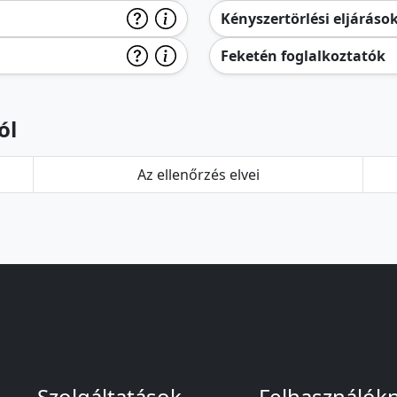
Kényszertörlési eljáráso
Feketén foglalkoztatók
ól
Az ellenőrzés elvei
Szolgáltatások
Felhasználók