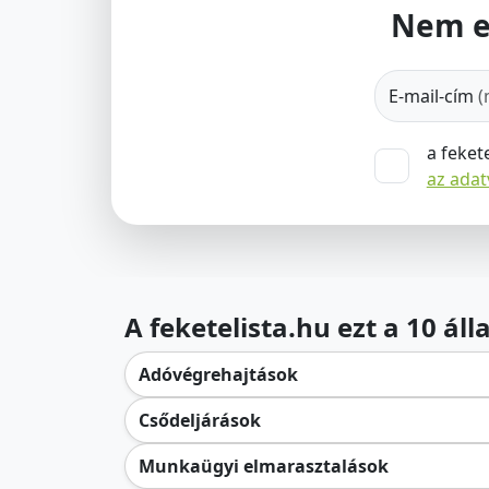
Nem e
E-mail-cím
(
a feket
az ada
A feketelista.hu ezt a 10 ál
Adóvégrehajtások
Csődeljárások
Munkaügyi elmarasztalások