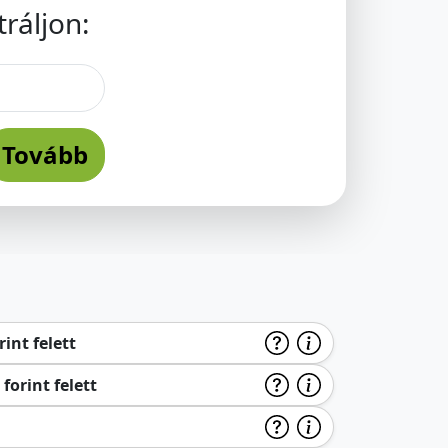
ráljon:
Tovább
int felett
forint felett