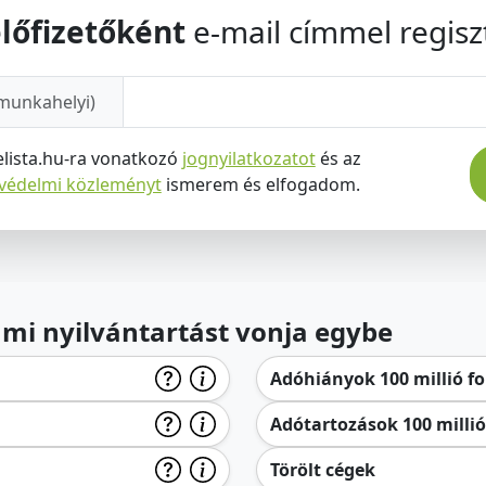
lőfizetőként
e-mail címmel regiszt
munkahelyi)
elista.hu-ra vonatkozó
jognyilatkozatot
és az
tvédelmi közleményt
ismerem és elfogadom.
lami nyilvántartást vonja egybe
Adóhiányok 100 millió for
Adótartozások 100 millió 
Törölt cégek