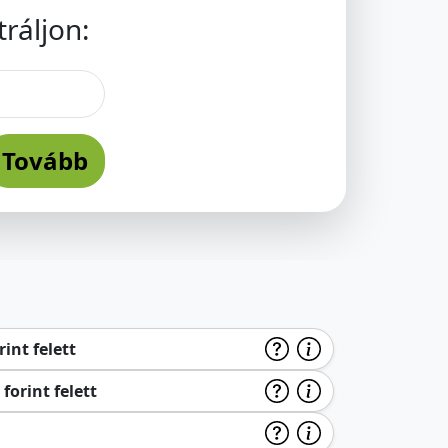
ráljon:
Tovább
int felett
forint felett