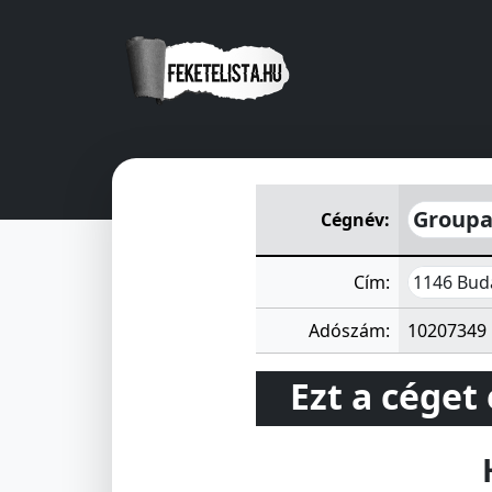
Groupama Biztosító Zrt.
Erzs
Groupa
Cégnév:
1146 Buda
Cím:
Adószám:
10207349
Ezt a céget