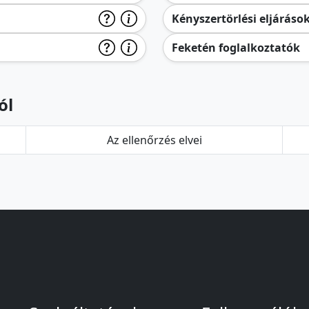
Kényszertörlési eljáráso
Feketén foglalkoztatók
ól
Az ellenőrzés elvei