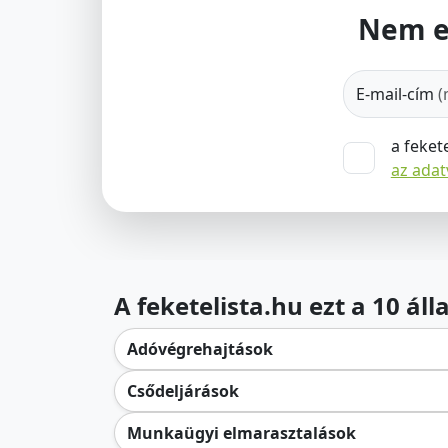
Nem e
E-mail-cím
(
a feket
az ada
A feketelista.hu ezt a 10 ál
Adóvégrehajtások
Csődeljárások
Munkaügyi elmarasztalások