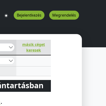
Bejelentkezés
Megrendelés
másik céget
keresek
vántartásban
e
.