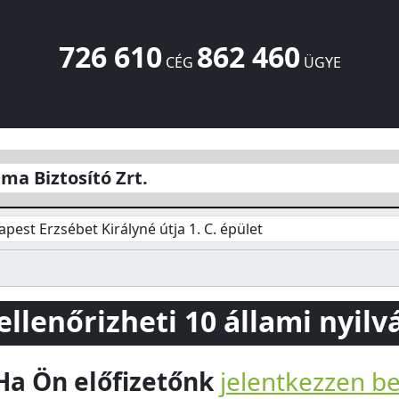
726 610
862 460
CÉG
ÜGYE
ébet Királyné útja 1. C. épület
Budapest
1146
HU
ma Biztosító Zrt.
pest Erzsébet Királyné útja 1. C. épület
 ellenőrizheti 10 állami nyil
Ha Ön előfizetőnk
jelentkezzen b