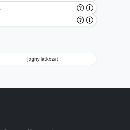
k
Jognyilatkozat