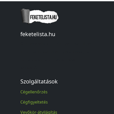
feketelista.hu
© A feketelista.hu-ról nyert bármilyen
információ sajtóbeli nyilvánosságra
hozatalakor a forrás közlése
kötelező!
Szolgáltatások
Cégellenőrzés
Cégfigyeltetés
Vevőkör-átvilágítás