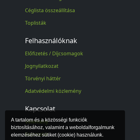
Céglista összeállítása
Toplisták
Felhasználóknak
Előfizetés / Díjcsomagok
Jognyilatkozat
Törvényi háttér
Adatvédelmi közlemény
Kapcsolat
A tartalom és a közösségi funkciók
Vélemény
biztosításához, valamint a weboldalforgalmunk
Kapcsolat
elemzéséhez sütiket (cookie) használunk.