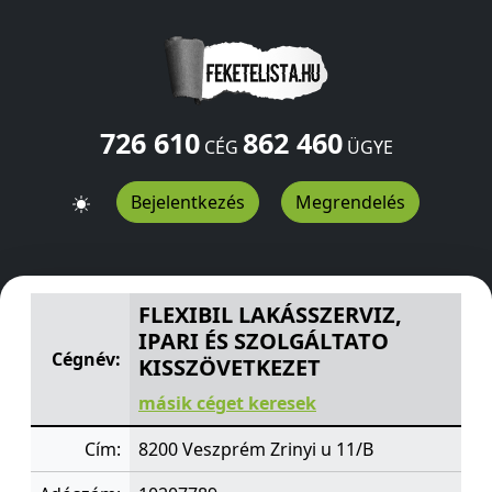
726 610
862 460
CÉG
ÜGYE
Bejelentkezés
Megrendelés
FLEXIBIL LAKÁSSZERVIZ, IPARI ÉS SZOLGÁLTATO KISSZÖ
FLEXIBIL LAKÁSSZERVIZ,
IPARI ÉS SZOLGÁLTATO
Cégnév:
KISSZÖVETKEZET
másik céget keresek
Cím:
8200 Veszprém Zrinyi u 11/B