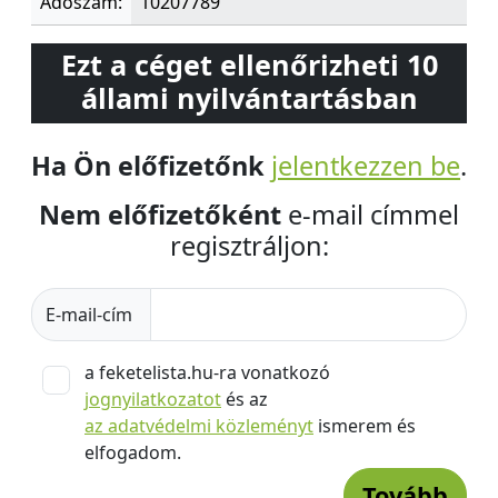
Adószám:
10207789
Ezt a céget ellenőrizheti 10
állami nyilvántartásban
Ha Ön előfizetőnk
jelentkezzen be
.
Nem előfizetőként
e-mail címmel
regisztráljon:
E-mail-cím
a feketelista.hu-ra vonatkozó
jognyilatkozatot
és az
az adatvédelmi közleményt
ismerem és
elfogadom.
Tovább