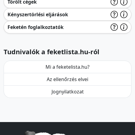
Törölt cégek
Kényszertörlési eljárások
Feketén foglalkoztatók
Tudnivalók a feketlista.hu-ról
Mi a feketelista.hu?
Az ellenőrzés elvei
Jognyilatkozat