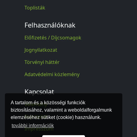
Toplisták
Felhasználóknak
Előfizetés / Díjcsomagok
Jognyilatkozat
Törvényi háttér
Adatvédelmi közlemény
Kapcsolat
A tartalom és a közösségi funkciók
Vélemény
biztosításához, valamint a weboldalforgalmunk
Kapcsolat
elemzéséhez sütiket (cookie) használunk.
további információk
Impresszum