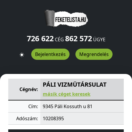
726 622
862 572
CÉG
ÜGYE
Bejelentkezés
Megrendelés
PÁLI VIZMÜTÁRSULAT
Kossuth u 81
Páli
9345
HU
PÁLI VIZMÜTÁRSULAT
Cégnév:
másik céget keresek
Cím:
9345 Páli Kossuth u 81
Adószám:
10208395