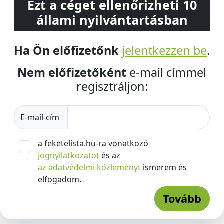
Ezt a céget ellenőrizheti 10
állami nyilvántartásban
Ha Ön előfizetőnk
jelentkezzen be
.
Nem előfizetőként
e-mail címmel
regisztráljon:
E-mail-cím
a feketelista.hu-ra vonatkozó
jognyilatkozatot
és az
az adatvédelmi közleményt
ismerem és
elfogadom.
Tovább