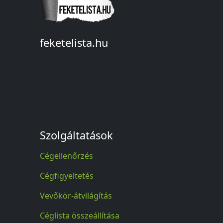
feketelista.hu
© A feketelista.hu-ról nyert bármilyen
információ sajtóbeli nyilvánosságra
hozatalakor a forrás közlése
kötelező!
Szolgáltatások
Cégellenőrzés
Cégfigyeltetés
Vevőkör-átvilágítás
Céglista összeállítása