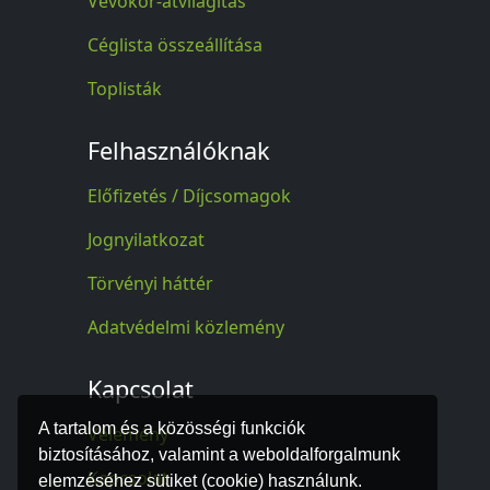
Vevőkör-átvilágítás
Céglista összeállítása
Toplisták
Felhasználóknak
Előfizetés / Díjcsomagok
Jognyilatkozat
Törvényi háttér
Adatvédelmi közlemény
Kapcsolat
A tartalom és a közösségi funkciók
Vélemény
biztosításához, valamint a weboldalforgalmunk
Kapcsolat
elemzéséhez sütiket (cookie) használunk.