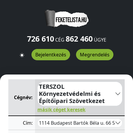
726 610
862 460
CÉG
ÜGYE
Bejelentkezés
Megrendelés
TERSZOL Környezetvédelmi és Építőipari Szövetkezet
Ba
TERSZOL
Környezetvédelmi és
Cégnév:
Építőipari Szövetkezet
másik céget keresek
1114 Budapest Bartók Béla u. 66 5
Cím: