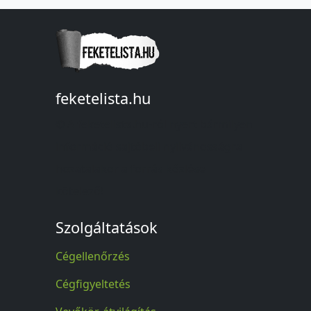
feketelista.hu
© A feketelista.hu-ról nyert bármilyen
információ sajtóbeli nyilvánosságra
hozatalakor a forrás közlése
kötelező!
Szolgáltatások
Cégellenőrzés
Cégfigyeltetés