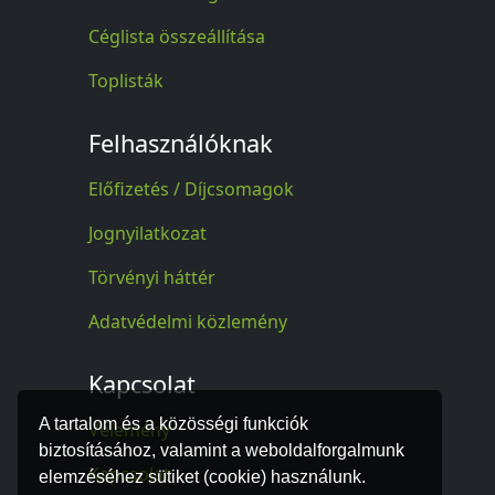
Céglista összeállítása
Toplisták
Felhasználóknak
Előfizetés / Díjcsomagok
Jognyilatkozat
Törvényi háttér
Adatvédelmi közlemény
Kapcsolat
A tartalom és a közösségi funkciók
Vélemény
biztosításához, valamint a weboldalforgalmunk
Kapcsolat
elemzéséhez sütiket (cookie) használunk.