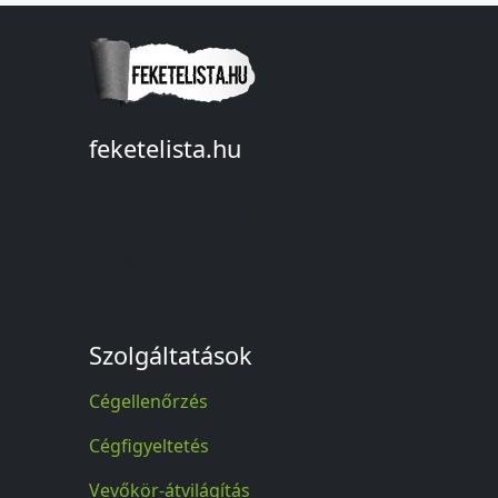
feketelista.hu
© A feketelista.hu-ról nyert bármilyen
információ sajtóbeli nyilvánosságra
hozatalakor a forrás közlése
kötelező!
Szolgáltatások
Cégellenőrzés
Cégfigyeltetés
Vevőkör-átvilágítás