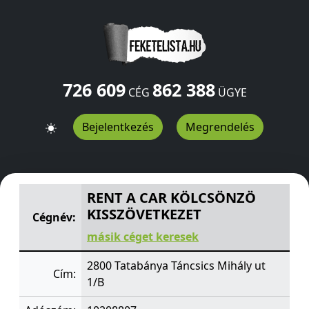
726 609
862 388
CÉG
ÜGYE
Bejelentkezés
Megrendelés
RENT A CAR KÖLCSÖNZÖ KISSZÖVETKEZET
Táncsics Mih
RENT A CAR KÖLCSÖNZÖ
KISSZÖVETKEZET
Cégnév:
másik céget keresek
2800 Tatabánya Táncsics Mihály ut
Cím:
1/B