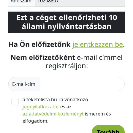
Adószám:
10208807
Ezt a céget ellenőrizheti 10
állami nyilvántartásban
Ha Ön előfizetőnk
jelentkezzen be
.
Nem előfizetőként
e-mail címmel
regisztráljon:
E-mail-cím
a feketelista.hu-ra vonatkozó
jognyilatkozatot
és az
az adatvédelmi közleményt
ismerem és
elfogadom.
Tovább