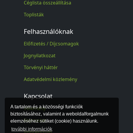
Céglista összeállítása
Toplisták
Felhasználóknak
Előfizetés / Díjcsomagok
Jognyilatkozat
Törvényi háttér
Adatvédelmi közlemény
Kapcsolat
A tartalom és a közösségi funkciók
Vélemény
biztosításához, valamint a weboldalforgalmunk
Kapcsolat
elemzéséhez sütiket (cookie) használunk.
további információk
Impresszum