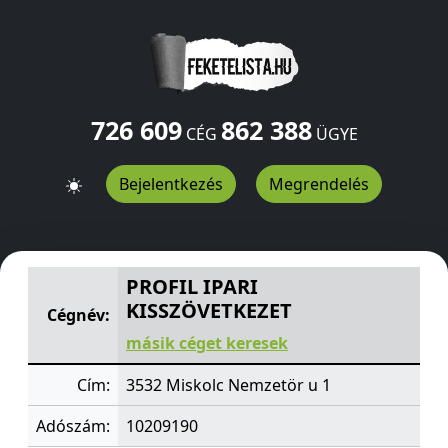
726 609
862 388
CÉG
ÜGYE
Bejelentkezés
Megrendelés
PROFIL IPARI KISSZÖVETKEZET
Nemzetör u 1
Miskolc
35
PROFIL IPARI
KISSZÖVETKEZET
Cégnév:
másik céget keresek
Cím:
3532 Miskolc Nemzetör u 1
Adószám:
10209190