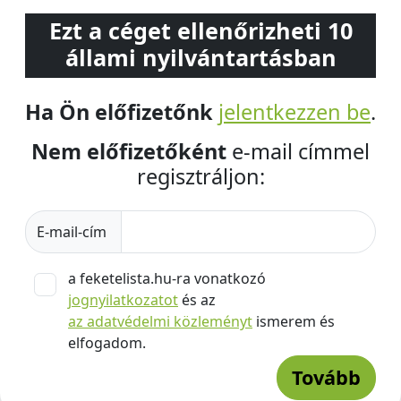
Ezt a céget ellenőrizheti 10
állami nyilvántartásban
Ha Ön előfizetőnk
jelentkezzen be
.
Nem előfizetőként
e-mail címmel
regisztráljon:
E-mail-cím
a feketelista.hu-ra vonatkozó
jognyilatkozatot
és az
az adatvédelmi közleményt
ismerem és
elfogadom.
Tovább