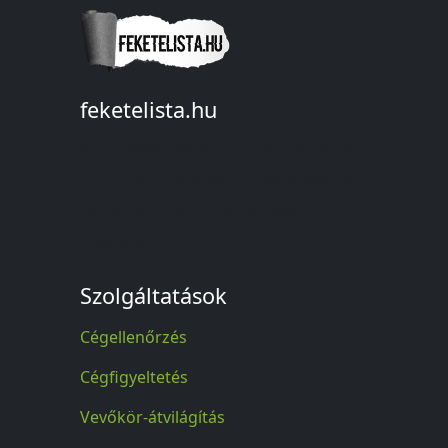
feketelista.hu
© A feketelista.hu-ról nyert bármilyen
információ sajtóbeli nyilvánosságra
hozatalakor a forrás közlése
kötelező!
Szolgáltatások
Cégellenőrzés
Cégfigyeltetés
Vevőkör-átvilágítás