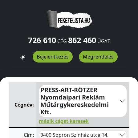
726 610
862 460
CÉG
ÜGYE
Bejelentkezés
Megrendelés
PRESS-ART-RÖTZER Nyomdaipari Reklám Műtárgykeresk
PRESS-ART-RÖTZER
Nyomdaipari Reklám
Műtárgykereskedelmi
Cégnév:
Kft.
másik céget keresek
9400 Sopron Színház utca 14.
Cím: