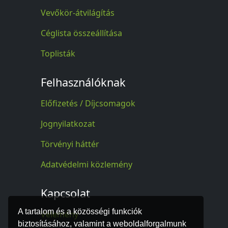
Vevőkör-átvilágítás
Céglista összeállítása
Toplisták
Felhasználóknak
Előfizetés / Díjcsomagok
Jognyilatkozat
Törvényi háttér
Adatvédelmi közlemény
Kapcsolat
A tartalom és a közösségi funkciók
Vélemény
biztosításához, valamint a weboldalforgalmunk