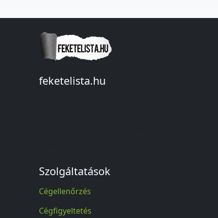
feketelista.hu
© A feketelista.hu-ról nyert bármilyen
információ sajtóbeli nyilvánosságra
hozatalakor a forrás közlése
kötelező!
Szolgáltatások
Cégellenőrzés
Cégfigyeltetés