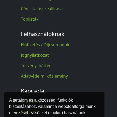
Céglista összeállítása
Toplisták
Felhasználóknak
Előfizetés / Díjcsomagok
Jognyilatkozat
Törvényi háttér
Adatvédelmi közlemény
Kapcsolat
A tartalom és a közösségi funkciók
Vélemény
biztosításához, valamint a weboldalforgalmunk
Kapcsolat
elemzéséhez sütiket (cookie) használunk.