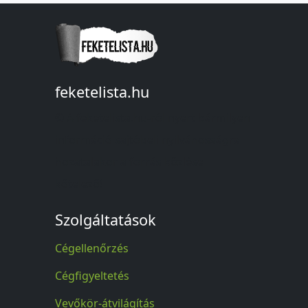
feketelista.hu
© A feketelista.hu-ról nyert bármilyen
információ sajtóbeli nyilvánosságra
hozatalakor a forrás közlése
kötelező!
Szolgáltatások
Cégellenőrzés
Cégfigyeltetés
Vevőkör-átvilágítás