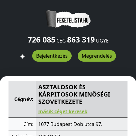
726 085
863 319
CÉG
ÜGYE
Bejelentkezés
Megrendelés
ASZTALOSOK ÉS KÁRPITOSOK MINÖSÉGI SZÖVETKEZET
ASZTALOSOK ÉS
KÁRPITOSOK MINÖSÉGI
Cégnév:
SZÖVETKEZETE
másik céget keresek
Cím:
1077 Budapest Dob utca 97.