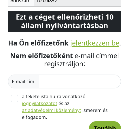
Adószám:
10024852
Ezt a céget ellenőrizheti 10
állami nyilvántartásban
Ha Ön előfizetőnk
jelentkezzen be
.
Nem előfizetőként
e-mail címmel
regisztráljon:
E-mail-cím
a feketelista.hu-ra vonatkozó
jognyilatkozatot
és az
az adatvédelmi közleményt
ismerem és
elfogadom.
Tovább